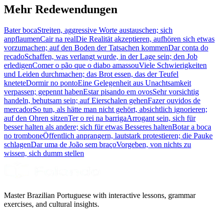
Mehr Redewendungen
Bater boca
Streiten, aggressive Worte austauschen; sich
anpflaumen
Cair na real
Die Realität akzeptieren, aufhören sich etwas
vorzumachen; auf den Boden der Tatsachen kommen
Dar conta do
recado
Schaffen, was verlangt wurde, in der Lage sein; den Job
erledigen
Comer o pão que o diabo amassou
Viele Schwierigkeiten
und Leiden durchmachen; das Brot essen, das der Teufel
knetete
Dormir no ponto
Eine Gelegenheit aus Unachtsamkeit
verpassen; gepennt haben
Estar pisando em ovos
Sehr vorsichtig
handeln, behutsam sein; auf Eierschalen gehen
Fazer ouvidos de
mercador
So tun, als hätte man nicht gehört, absichtlich ignorieren;
auf den Ohren sitzen
Ter o rei na barriga
Arrogant sein, sich für
besser halten als andere; sich für etwas Besseres halten
Botar a boca
no trombone
Öffentlich anprangern, lautstark protestieren; die Pauke
schlagen
Dar uma de João sem braço
Vorgeben, von nichts zu
wissen, sich dumm stellen
Master Brazilian Portuguese with interactive lessons, grammar
exercises, and cultural insights.