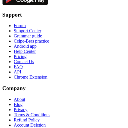
Support
Forum
Support Center
Grammar guide
Celpe-Bras practice
Android app
Help Center
Pricing
Contact Us
FAQ
API
Chrome Extension
Company
About
Blog
Privacy
Terms & Conditions
Refund Policy
Account Deletion