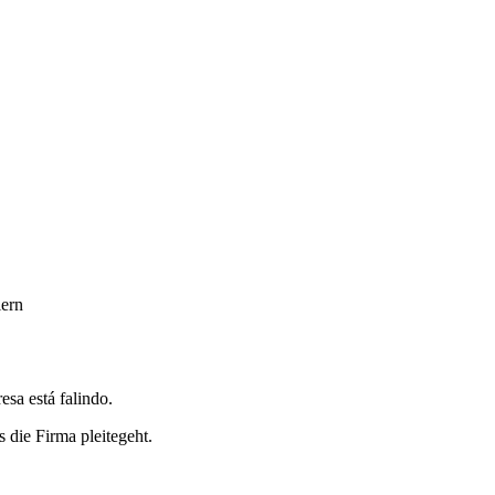
iern
sa está falindo.
s die Firma pleitegeht.