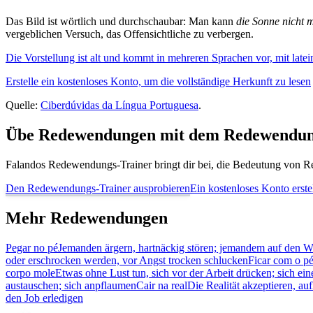
Das Bild ist wörtlich und durchschaubar: Man kann
die Sonne nicht 
vergeblichen Versuch, das Offensichtliche zu verbergen.
Die Vorstellung ist alt und kommt in mehreren Sprachen vor, mit lat
Erstelle ein kostenloses Konto, um die vollständige Herkunft zu lesen
Quelle:
Ciberdúvidas da Língua Portuguesa
.
Übe Redewendungen mit dem Redewendun
Falandos Redewendungs-Trainer bringt dir bei, die Bedeutung von Re
Den Redewendungs-Trainer ausprobieren
Ein kostenloses Konto erste
Mehr Redewendungen
Pegar no pé
Jemanden ärgern, hartnäckig stören; jemandem auf den 
oder erschrocken werden, vor Angst trocken schlucken
Ficar com o pé
corpo mole
Etwas ohne Lust tun, sich vor der Arbeit drücken; sich e
austauschen; sich anpflaumen
Cair na real
Die Realität akzeptieren, 
den Job erledigen