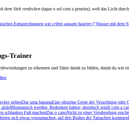
mit dem Sieb verdecken
(tapar o sol com a peneira), weil das Licht dur
einischen Entsprechungen wie
cribro aquam haurire
("Wasser mit dem Si
gs-Trainer
dewendungen zu erkennen und Sätze damit zu bilden, damit du wie ein
llen
Wecker gehen
Dar uma banana
Eine obszöne Geste der Verachtung oder 
 atrás
Misstrauisch werden, Bedenken haben; skeptisch sein
Ir com a ca
inen schlanken Fuß machen
Dar o cano
Nicht zu einer Verabredung ersch
aufhören sich etwas vorzumachen; auf den Boden der Tatsachen kommen