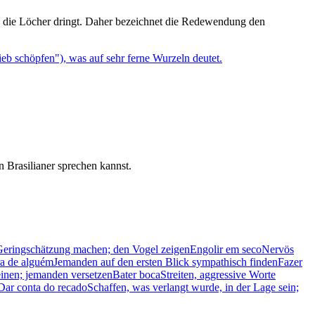
ch die Löcher dringt. Daher bezeichnet die Redewendung den
eb schöpfen"), was auf sehr ferne Wurzeln deutet.
 Brasilianer sprechen kannst.
Geringschätzung machen; den Vogel zeigen
Engolir em seco
Nervös
ra de alguém
Jemanden auf den ersten Blick sympathisch finden
Fazer
einen; jemanden versetzen
Bater boca
Streiten, aggressive Worte
Dar conta do recado
Schaffen, was verlangt wurde, in der Lage sein;