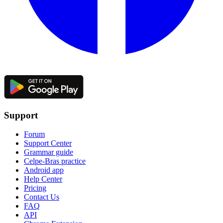
Support
Forum
Support Center
Grammar guide
Celpe-Bras practice
Android app
Help Center
Pricing
Contact Us
FAQ
API