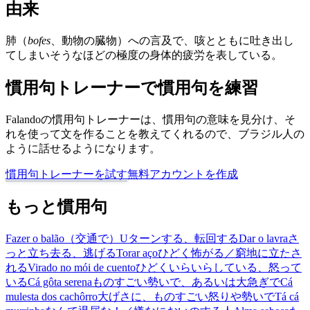
由来
肺（
bofes
、動物の臓物）への言及で、咳とともに吐き出し
てしまいそうなほどの極度の身体的疲労を表している。
慣用句トレーナーで慣用句を練習
Falandoの慣用句トレーナーは、慣用句の意味を見分け、そ
れを使って文を作ることを教えてくれるので、ブラジル人の
ように話せるようになります。
慣用句トレーナーを試す
無料アカウントを作成
もっと慣用句
Fazer o balão
（交通で）Uターンする、転回する
Dar o lavra
さ
っと立ち去る、逃げる
Torar aço
ひどく怖がる／窮地に立たさ
れる
Virado no mói de cuento
ひどくいらいらしている、怒って
いる
Cá gôta serena
ものすごい勢いで、あるいは大急ぎで
Cá
mulesta dos cachôrro
大げさに、ものすごい怒りや勢いで
Tá cá