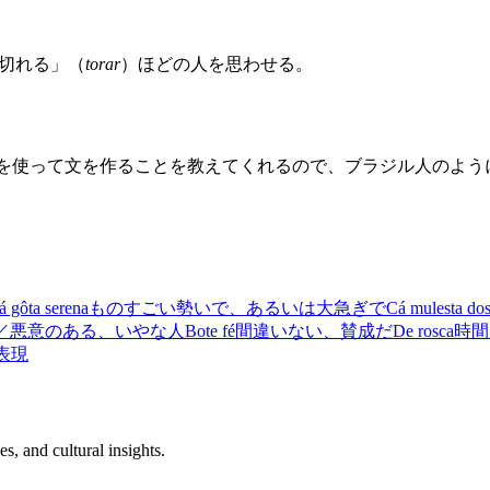
ち切れる」（
torar
）ほどの人を思わせる。
それを使って文を作ることを教えてくれるので、ブラジル人のよ
á gôta serena
ものすごい勢いで、あるいは大急ぎで
Cá mulesta dos
／悪意のある、いやな人
Bote fé
間違いない、賛成だ
De rosca
時間
表現
s, and cultural insights.