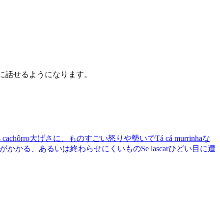
うに話せるようになります。
 cachôrro
大げさに、ものすごい怒りや勢いで
Tá cá murrinha
な
がかかる、あるいは終わらせにくいもの
Se lascar
ひどい目に遭