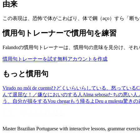
由来
この表現は、恐怖で体がこわばり、体で鋼（aço）すら「断
慣用句トレーナーで慣用句を練習
Falandoの慣用句トレーナーは、慣用句の意味を見分け、
慣用句トレーナーを試す
無料アカウントを作成
もっと慣用句
Virado no mói de cuento
ひどくいらいらしている、怒っている
C
んて退屈な！／嫌なにおいのする人
Alma sebosa
たちの悪い人
う、自分が損をする
Vou chegar
もう帰るよ
Deu a mulesta
驚きの
Master Brazilian Portuguese with interactive lessons, grammar exercise