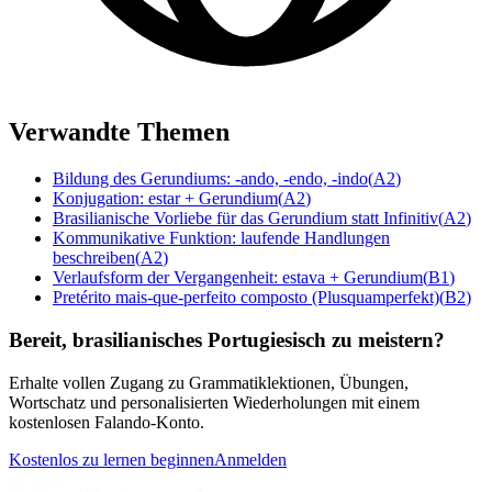
Verwandte Themen
Bildung des Gerundiums: -ando, -endo, -indo
(
A2
)
Konjugation: estar + Gerundium
(
A2
)
Brasilianische Vorliebe für das Gerundium statt Infinitiv
(
A2
)
Kommunikative Funktion: laufende Handlungen
beschreiben
(
A2
)
Verlaufsform der Vergangenheit: estava + Gerundium
(
B1
)
Pretérito mais-que-perfeito composto (Plusquamperfekt)
(
B2
)
Bereit, brasilianisches Portugiesisch zu meistern?
Erhalte vollen Zugang zu Grammatiklektionen, Übungen,
Wortschatz und personalisierten Wiederholungen mit einem
kostenlosen Falando-Konto.
Kostenlos zu lernen beginnen
Anmelden