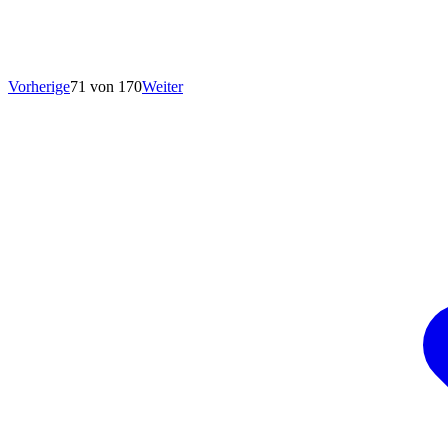
Vorherige
71 von 170
Weiter