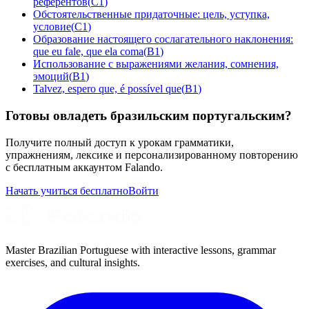
референтов
(
C1
)
Обстоятельственные придаточные: цель, уступка,
условие
(
C1
)
Образование настоящего сослагательного наклонения:
que eu fale, que ela coma
(
B1
)
Использование с выражениями желания, сомнения,
эмоций
(
B1
)
Talvez, espero que, é possível que
(
B1
)
Готовы овладеть бразильским португальским?
Получите полный доступ к урокам грамматики,
упражнениям, лексике и персонализированному повторению
с бесплатным аккаунтом Falando.
Начать учиться бесплатно
Войти
Master Brazilian Portuguese with interactive lessons, grammar
exercises, and cultural insights.