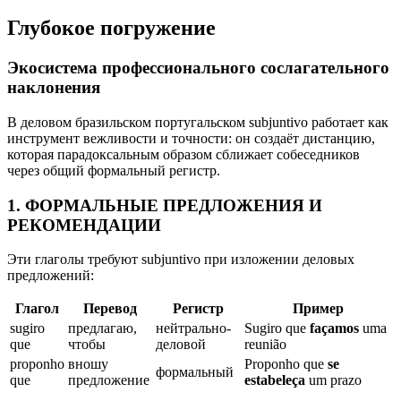
Глубокое погружение
Экосистема профессионального сослагательного
наклонения
В деловом бразильском португальском subjuntivo работает как
инструмент вежливости и точности: он создаёт дистанцию,
которая парадоксальным образом сближает собеседников
через общий формальный регистр.
1. ФОРМАЛЬНЫЕ ПРЕДЛОЖЕНИЯ И
РЕКОМЕНДАЦИИ
Эти глаголы требуют subjuntivo при изложении деловых
предложений:
Глагол
Перевод
Регистр
Пример
sugiro
предлагаю,
нейтрально-
Sugiro que
façamos
uma
que
чтобы
деловой
reunião
proponho
вношу
Proponho que
se
формальный
que
предложение
estabeleça
um prazo