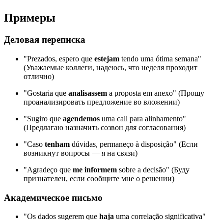
Примеры
Деловая переписка
"Prezados, espero que
estejam
tendo uma ótima semana"
(Уважаемые коллеги, надеюсь, что неделя проходит
отлично)
"Gostaria que
analisassem
a proposta em anexo" (Прошу
проанализировать предложение во вложении)
"Sugiro que
agendemos
uma call para alinhamento"
(Предлагаю назначить созвон для согласования)
"Caso
tenham
dúvidas, permaneço à disposição" (Если
возникнут вопросы — я на связи)
"Agradeço que
me informem
sobre a decisão" (Буду
признателен, если сообщите мне о решении)
Академическое письмо
"Os dados sugerem que
haja
uma correlação significativa"