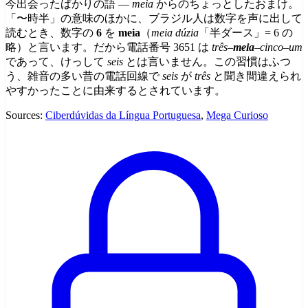
今出会ったばかりの語 —
meia
からのちょっとしたおまけ。
「〜時半」の意味のほかに、ブラジル人は数字を声に出して
読むとき、数字の
6
を
meia
（
meia dúzia
「半ダース」= 6 の
略）と言います。だから電話番号 3651 は
três–
meia
–cinco–um
であって、けっして
seis
とは言いません。この習慣はふつ
う、雑音の多い昔の電話回線で
seis
が
três
と聞き間違えられ
やすかったことに由来するとされています。
Sources:
Ciberdúvidas da Língua Portuguesa
,
Mega Curioso