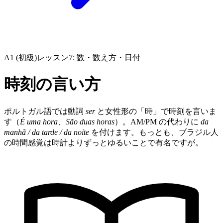
A1 (初級)
レッスン7: 数・数え方・日付
時刻の言い方
ポルトガル語では動詞
ser
と女性形の「時」で時刻を言いま
す（
É uma hora
、
São duas horas
）。AM/PM の代わりに
da
manhã / da tarde / da noite
を付けます。もっとも、ブラジル人
の時間感覚は時計よりずっとゆるいことで有名ですが。