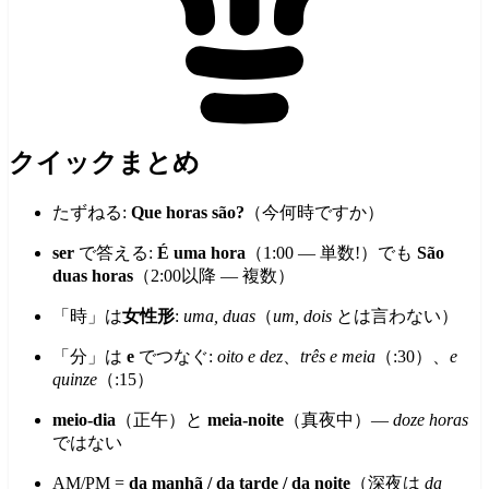
クイックまとめ
たずねる:
Que horas são?
（今何時ですか）
ser
で答える:
É uma hora
（1:00 — 単数!）でも
São
duas horas
（2:00以降 — 複数）
「時」は
女性形
:
uma, duas
（
um, dois
とは言わない）
「分」は
e
でつなぐ:
oito e dez
、
três e meia
（:30）、
e
quinze
（:15）
meio-dia
（正午）と
meia-noite
（真夜中）—
doze horas
ではない
AM/PM =
da manhã / da tarde / da noite
（深夜は
da