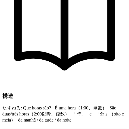
構造
たずねる: Que horas são? · É uma hora（1:00、単数）· São
duas/três horas（2:00以降、複数）· 「時」+ e +「分」（oito e
meia）· da manhã / da tarde / da noite