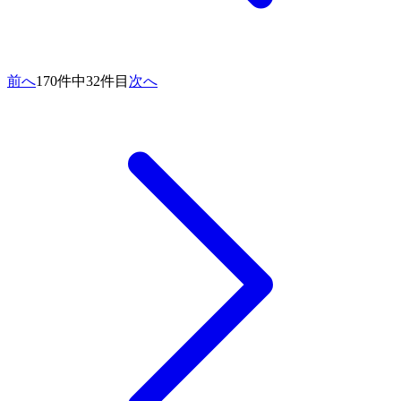
前へ
170件中32件目
次へ