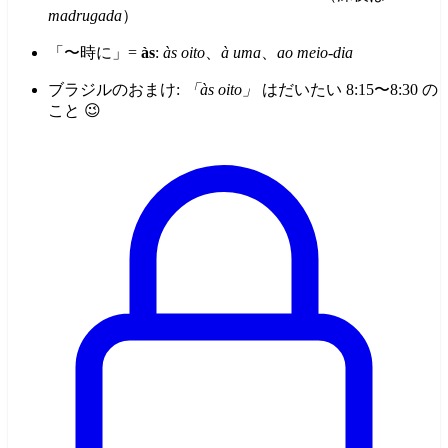
madrugada
）
「〜時に」=
às
:
às oito
、
à uma
、
ao meio-dia
ブラジルのおまけ:
「às oito」
はだいたい 8:15〜8:30 の
こと 😉