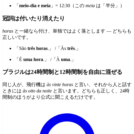
「
meio-dia e meia
」= 12:30（この
meia
は「半分」）
冠詞は付いたり消えたり
horas
と一緒なら付け、単独ではよく落とします — どちらも
正しいです。
「São
três horas
.」 /「Às
três
.」
「É
uma hora
.」 /「À
uma
.」
ブラジルは24時間制と12時間制を自由に混ぜる
同じ人が、飛行機は
às vinte horas
と言い、それから人と話す
ときには
às oito da noite
と言います。どちらも正しく、24時
間制のほうがより公式に聞こえるだけです。