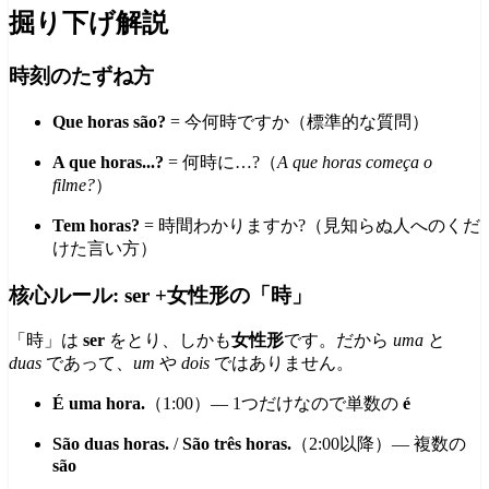
掘り下げ解説
時刻のたずね方
Que horas são?
= 今何時ですか（標準的な質問）
A que horas...?
= 何時に…?（
A que horas começa o
filme?
）
Tem horas?
= 時間わかりますか?（見知らぬ人へのくだ
けた言い方）
核心ルール: ser +女性形の「時」
「時」は
ser
をとり、しかも
女性形
です。だから
uma
と
duas
であって、
um
や
dois
ではありません。
É uma hora.
（1:00）— 1つだけなので単数の
é
São duas horas.
/
São três horas.
（2:00以降）— 複数の
são