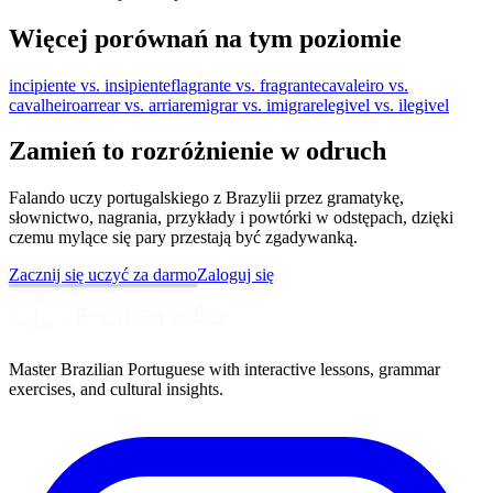
Więcej porównań na tym poziomie
incipiente vs. insipiente
flagrante vs. fragrante
cavaleiro vs.
cavalheiro
arrear vs. arriar
emigrar vs. imigrar
elegivel vs. ilegivel
Zamień to rozróżnienie w odruch
Falando uczy portugalskiego z Brazylii przez gramatykę,
słownictwo, nagrania, przykłady i powtórki w odstępach, dzięki
czemu mylące się pary przestają być zgadywanką.
Zacznij się uczyć za darmo
Zaloguj się
Master Brazilian Portuguese with interactive lessons, grammar
exercises, and cultural insights.