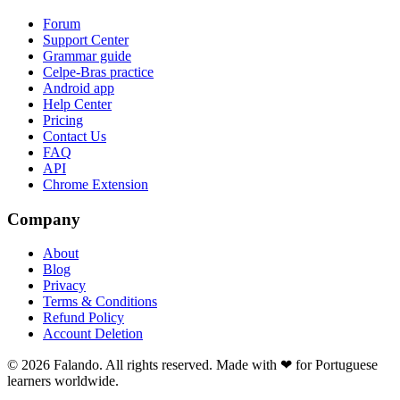
Forum
Support Center
Grammar guide
Celpe-Bras practice
Android app
Help Center
Pricing
Contact Us
FAQ
API
Chrome Extension
Company
About
Blog
Privacy
Terms & Conditions
Refund Policy
Account Deletion
© 2026 Falando. All rights reserved. Made with ❤ for Portuguese
learners worldwide.