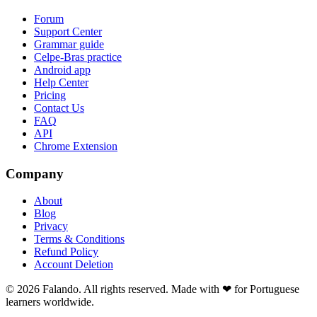
Forum
Support Center
Grammar guide
Celpe-Bras practice
Android app
Help Center
Pricing
Contact Us
FAQ
API
Chrome Extension
Company
About
Blog
Privacy
Terms & Conditions
Refund Policy
Account Deletion
© 2026 Falando. All rights reserved. Made with ❤ for Portuguese
learners worldwide.