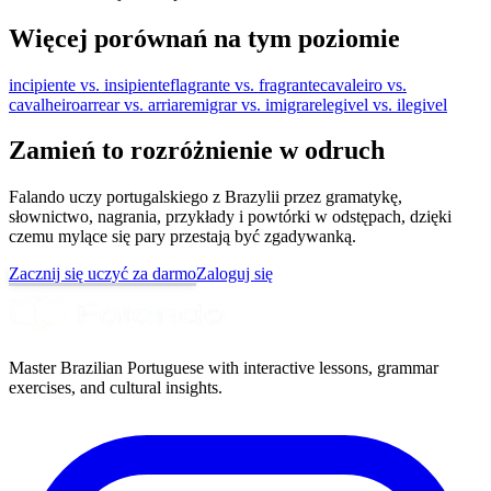
Więcej porównań na tym poziomie
incipiente vs. insipiente
flagrante vs. fragrante
cavaleiro vs.
cavalheiro
arrear vs. arriar
emigrar vs. imigrar
elegivel vs. ilegivel
Zamień to rozróżnienie w odruch
Falando uczy portugalskiego z Brazylii przez gramatykę,
słownictwo, nagrania, przykłady i powtórki w odstępach, dzięki
czemu mylące się pary przestają być zgadywanką.
Zacznij się uczyć za darmo
Zaloguj się
Master Brazilian Portuguese with interactive lessons, grammar
exercises, and cultural insights.