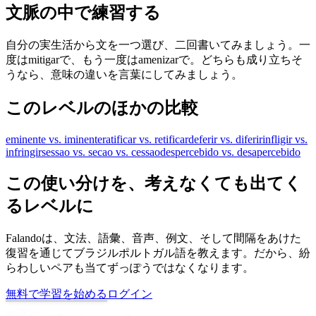
文脈の中で練習する
自分の実生活から文を一つ選び、二回書いてみましょう。一
度はmitigarで、もう一度はamenizarで。どちらも成り立ちそ
うなら、意味の違いを言葉にしてみましょう。
このレベルのほかの比較
eminente vs. iminente
ratificar vs. retificar
deferir vs. diferir
infligir vs.
infringir
sessao vs. secao vs. cessao
despercebido vs. desapercebido
この使い分けを、考えなくても出てく
るレベルに
Falandoは、文法、語彙、音声、例文、そして間隔をあけた
復習を通じてブラジルポルトガル語を教えます。だから、紛
らわしいペアも当てずっぽうではなくなります。
無料で学習を始める
ログイン