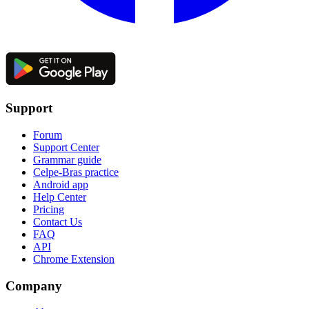
Support
Forum
Support Center
Grammar guide
Celpe-Bras practice
Android app
Help Center
Pricing
Contact Us
FAQ
API
Chrome Extension
Company