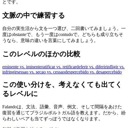
とです。
文脈の中で練習する
自分の実生活から文を一つ選び、二回書いてみましょう。一
度はobstanteで、もう一度はcontudoで。どちらも成り立ちそ
うなら、意味の違いを言葉にしてみましょう。
このレベルのほかの比較
eminente vs. iminente
ratificar vs. retificar
deferir vs. diferir
infligir vs.
infringir
sessao vs. secao vs. cessao
despercebido vs. desapercebido
この使い分けを、考えなくても出てく
るレベルに
Falandoは、文法、語彙、音声、例文、そして間隔をあけた
復習を通じてブラジルポルトガル語を教えます。だから、紛
らわしいペアも当てずっぽうではなくなります。