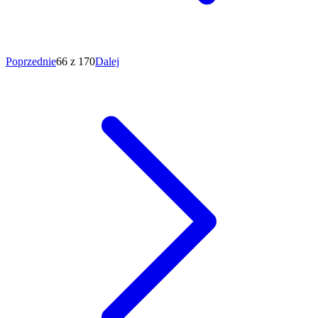
Poprzednie
66 z 170
Dalej