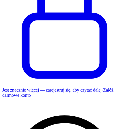
Jest znacznie więcej — zarejestruj się, aby czytać dalej
·
Załóż
darmowe konto