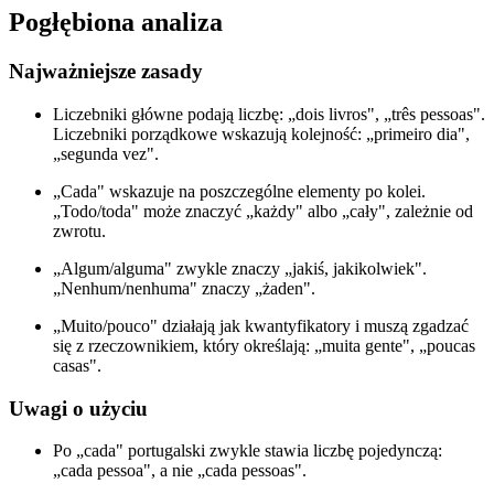
Pogłębiona analiza
Najważniejsze zasady
Liczebniki główne podają liczbę: „dois livros", „três pessoas".
Liczebniki porządkowe wskazują kolejność: „primeiro dia",
„segunda vez".
„Cada" wskazuje na poszczególne elementy po kolei.
„Todo/toda" może znaczyć „każdy" albo „cały", zależnie od
zwrotu.
„Algum/alguma" zwykle znaczy „jakiś, jakikolwiek".
„Nenhum/nenhuma" znaczy „żaden".
„Muito/pouco" działają jak kwantyfikatory i muszą zgadzać
się z rzeczownikiem, który określają: „muita gente", „poucas
casas".
Uwagi o użyciu
Po „cada" portugalski zwykle stawia liczbę pojedynczą:
„cada pessoa", a nie „cada pessoas".