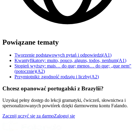
Powiązane tematy
Tworzenie podstawowych pytań i odpowiedzi
(
A1
)
Kwantyfikatory: muito, pouco, alguns, todos, nenhum
(
A1
)
Stopień wyższy: mais… do que; menos… do que; „que nem"
(potocznie)
(
A2
)
Przymiotniki: zgodność rodzaju i liczby
(
A2
)
Chcesz opanować portugalski z Brazylii?
Uzyskaj pełny dostęp do lekcji gramatyki, ćwiczeń, słownictwa i
spersonalizowanych powtórek dzięki darmowemu kontu Falando.
Zacznij uczyć się za darmo
Zaloguj się