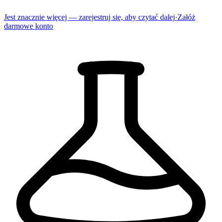
Jest znacznie więcej — zarejestruj się, aby czytać dalej
·
Załóż
darmowe konto