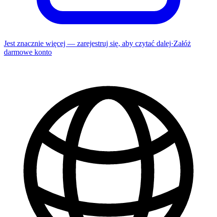
Jest znacznie więcej — zarejestruj się, aby czytać dalej
·
Załóż
darmowe konto