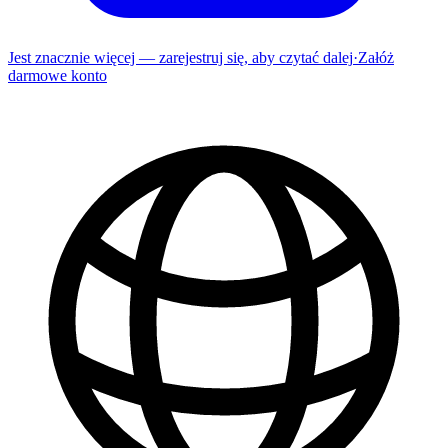
Jest znacznie więcej — zarejestruj się, aby czytać dalej
·
Załóż
darmowe konto