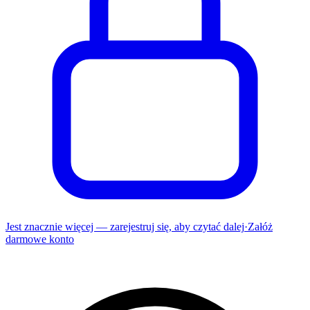
Jest znacznie więcej — zarejestruj się, aby czytać dalej
·
Załóż
darmowe konto