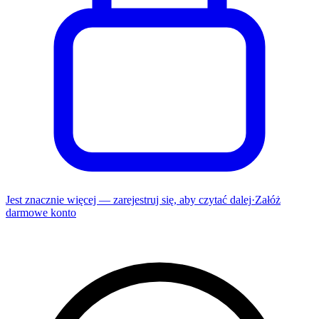
Jest znacznie więcej — zarejestruj się, aby czytać dalej
·
Załóż
darmowe konto