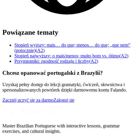
Powiązane tematy
Stopień wyższy: mais… do que; menos… do que; „que nem"
(potocznie)
(
A2
)
Stopień najwyższy: o mais/menos; muito bom vs. ótimo
(
A2
)
Przymiotniki: zgodność rodzaju i liczby
(
A2
)
Chcesz opanować portugalski z Brazylii?
Uzyskaj pełny dostęp do lekcji gramatyki, ćwiczeń, słownictwa i
spersonalizowanych powtórek dzięki darmowemu kontu Falando.
Zacznij uczyć się za darmo
Zaloguj się
Master Brazilian Portuguese with interactive lessons, grammar
exercises, and cultural insights.