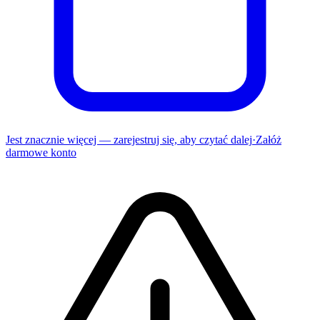
Jest znacznie więcej — zarejestruj się, aby czytać dalej
·
Załóż
darmowe konto