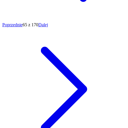
Poprzednie
65 z 170
Dalej