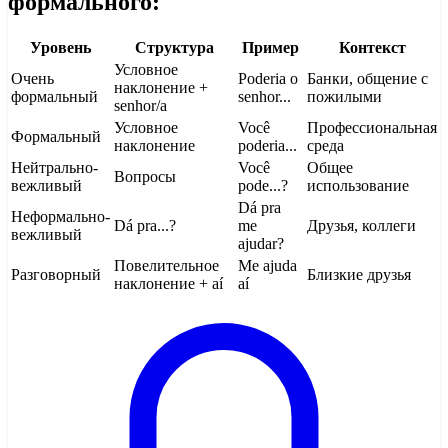
формального:
Уровень
Структура
Пример
Контекст
Условное
Очень
Poderia o
Банки, общение с
наклонение +
формальный
senhor...
пожилыми
senhor/a
Условное
Você
Профессиональная
Формальный
наклонение
poderia...
среда
Нейтрально-
Você
Общее
Вопросы
вежливый
pode...?
использование
Dá pra
Неформально-
Dá pra...?
me
Друзья, коллеги
вежливый
ajudar?
Повелительное
Me ajuda
Разговорный
Близкие друзья
наклонение + aí
aí