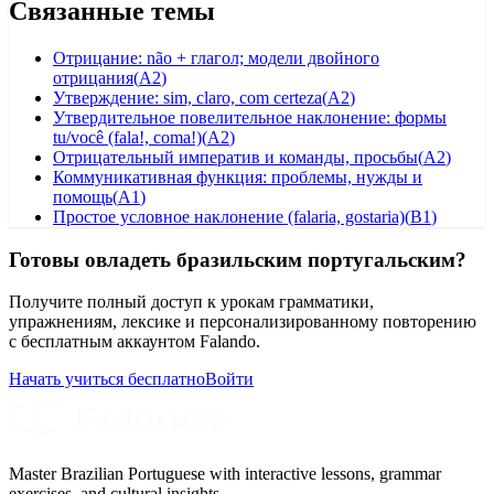
Связанные темы
Отрицание: não + глагол; модели двойного
отрицания
(
A2
)
Утверждение: sim, claro, com certeza
(
A2
)
Утвердительное повелительное наклонение: формы
tu/você (fala!, coma!)
(
A2
)
Отрицательный императив и команды, просьбы
(
A2
)
Коммуникативная функция: проблемы, нужды и
помощь
(
A1
)
Простое условное наклонение (falaria, gostaria)
(
B1
)
Готовы овладеть бразильским португальским?
Получите полный доступ к урокам грамматики,
упражнениям, лексике и персонализированному повторению
с бесплатным аккаунтом Falando.
Начать учиться бесплатно
Войти
Master Brazilian Portuguese with interactive lessons, grammar
exercises, and cultural insights.