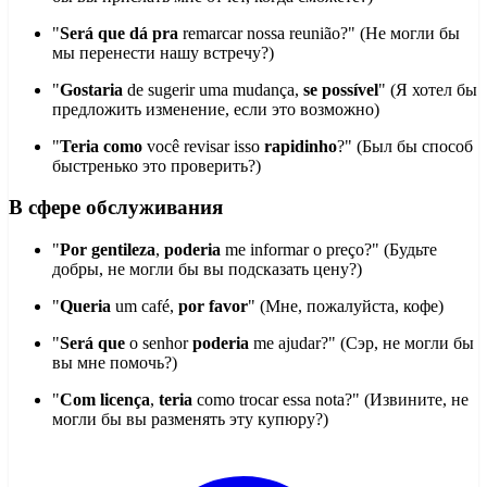
"
Será que
dá pra
remarcar nossa reunião?" (Не могли бы
мы перенести нашу встречу?)
"
Gostaria
de sugerir uma mudança,
se possível
" (Я хотел бы
предложить изменение, если это возможно)
"
Teria como
você revisar isso
rapidinho
?" (Был бы способ
быстренько это проверить?)
В сфере обслуживания
"
Por gentileza
,
poderia
me informar o preço?" (Будьте
добры, не могли бы вы подсказать цену?)
"
Queria
um café,
por favor
" (Мне, пожалуйста, кофе)
"
Será que
o senhor
poderia
me ajudar?" (Сэр, не могли бы
вы мне помочь?)
"
Com licença
,
teria
como trocar essa nota?" (Извините, не
могли бы вы разменять эту купюру?)