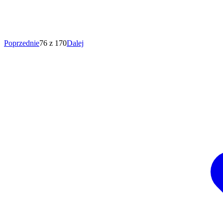
Poprzednie
76 z 170
Dalej