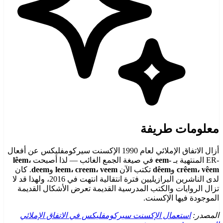
معلومات طريفة
أزال الاتفاق الإملائي لعام 1990 الإكسنت سيركومفليكس عن أفعال
-ER المنتهية بـ
-eem
في صيغة الجمع الغائب — لذا أصبحت
lêem،
crêem، vêem
و
dêem
تكتب الآن
leem، creem، veem
و
deem
. كان
لدى الناشرين البرازيليين فترة انتقالية انتهت في 2016، ولهذا قد لا
تزال الروايات والكتب المدرسية القديمة تعرض الأشكال القديمة
الموجودة فيها الإكسنت.
المصدر:
استعمال الإكسنت سيركومفليكس في الاتفاق الإملائي