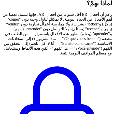
لماذا يهمّ؟
رغم أن أفعال -ER أقل شيوعا من أفعال -AR، فإنها تشمل بعضا من
أهم الأفعال في الحياة اليومية. لا يمكنك تناول وجبة دون "comer"
(يأكل) و"beber" (يشرب)، ولا ممارسة أعمال تجارية دون "vender"
(يبيع) و"receber" (يستلم)، ولا التواصل دون "entender" (يفهم)
و"aprender" (يتعلم). تظهر هذه الأفعال باستمرار — من الطلب في
مطعم ("O que vocês bebem?" — ماذا تشربون؟) إلى المحادثات
الأساسية ("Eu não como carne" — أنا لا آكل اللحم) إلى التحقق من
الفهم ("Você entende?" — هل تفهم؟). أتقن هذه الأنماط وستتعامل
مع معظم المواقف اليومية بثقة.