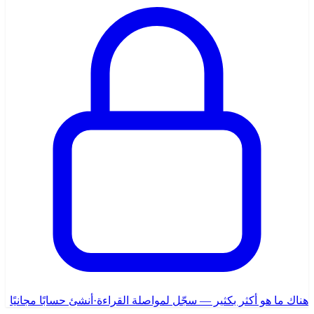
هناك ما هو أكثر بكثير — سجّل لمواصلة القراءة
·
أنشئ حسابًا مجانيًا