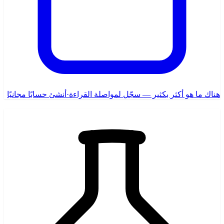
هناك ما هو أكثر بكثير — سجّل لمواصلة القراءة
·
أنشئ حسابًا مجانيًا