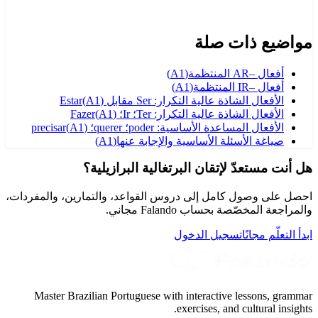
مواضيع ذات صلة
أفعال –AR المنتظمة
(
A1
)
أفعال –IR المنتظمة
(
A1
)
الأفعال الشاذة عالية التكرار: Ser مقابل Estar
)
A1
(
الأفعال الشاذة عالية التكرار: Ter؛ Ir؛ Fazer
)
A1
(
الأفعال المساعدة الأساسية: poder؛ querer؛ precisar
)
A1
(
صياغة الأسئلة الأساسية والإجابة عنها
(
A1
)
هل أنت مستعدّ لإتقان البرتغالية البرازيلية؟
احصل على وصول كامل إلى دروس القواعد، والتمارين، والمفردات،
والمراجعة المخصّصة بحساب Falando مجاني.
ابدأ التعلّم مجانًا
تسجيل الدخول
Master Brazilian Portuguese with interactive lessons, grammar
exercises, and cultural insights.