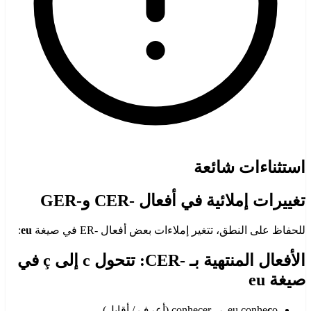
استثناءات شائعة
تغييرات إملائية في أفعال -CER و-GER
للحفاظ على النطق، تتغير إملاءات بعض أفعال -ER في صيغة
eu
:
الأفعال المنتهية بـ -CER: تتحول c إلى ç في
صيغة eu
o (أعرف / أقابل)
ç
conhecer → eu conhe