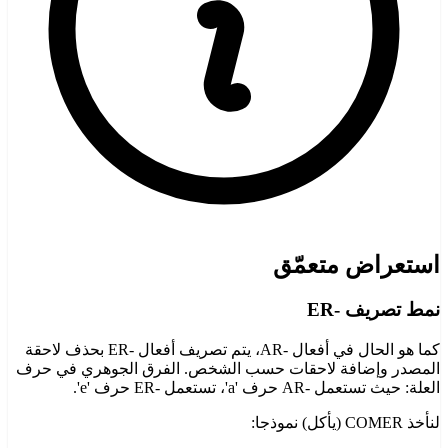
استعراض متعمّق
نمط تصريف -ER
كما هو الحال في أفعال -AR، يتم تصريف أفعال -ER بحذف لاحقة
المصدر وإضافة لاحقات حسب الشخص. الفرق الجوهري في حرف
العلة: حيث تستعمل -AR حرف 'a'، تستعمل -ER حرف 'e'.
لنأخذ COMER (يأكل) نموذجا: