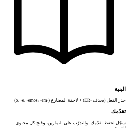
البنية
جذر الفعل (بحذف -ER) + لاحقة المضارع (-o، -e، -emos، -em)
تقدّمك
سجّل لحفظ تقدّمك، والتدرّب على التمارين، وفتح كل محتوى