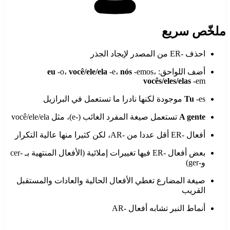
ملخّص سريع
احذف -ER من المصدر لإيجاد الجذر
أضف اللواحق:
-emos،
nós
-e،
você/ele/ela
-o،
eu
vocês/eles/elas
-em
-es موجودة لكنها نادرا ما تستعمل في البرازيل
Tu
A gente
تستعمل صيغة المفرد الغائب (-e)، مثل você/ele/ela
أفعال -ER أقل عددا من -AR، لكن كثيرا منها عالية التكرار
بعض أفعال -ER فيها تغييرات إملائية (الأفعال المنتهية بـ -cer
و-ger)
صيغة المضارع تغطي الأفعال الحالية والعادات والمستقبل
القريب
أنماط النبر تشابه أفعال -AR