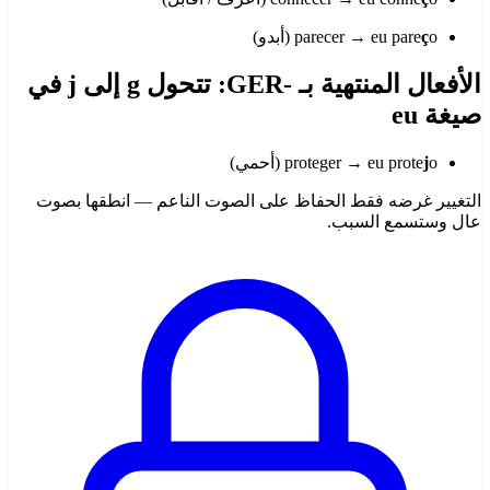
o (أبدو)
ç
parecer → eu pare
الأفعال المنتهية بـ -GER: تتحول g إلى j في
صيغة eu
o (أحمي)
j
proteger → eu prote
التغيير غرضه فقط الحفاظ على الصوت الناعم — انطقها بصوت
عال وستسمع السبب.