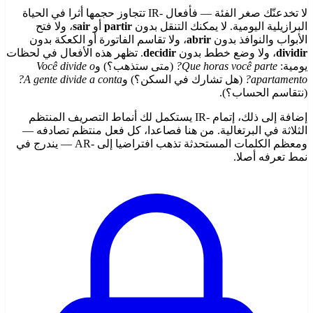
لا تخدعنّك صغر الفئة — فأفعال -IR تتجاوز حجمها أثرا في الحياة
البرازيلية اليومية. لا يمكنك التنقل بدون
partir
أو
sair
، ولا فتح
الأبواب والنوافذ بدون
abrir
، ولا تقاسم الفاتورة أو الكعكة بدون
dividir
، ولا وضع خطط بدون
decidir
. تظهر هذه الأفعال في لحظات
يومية:
Que horas você parte?
(متى ستذهب؟) و
Você divide o
apartamento?
(هل تشارك في السكن؟) و
A gente divide a conta?
(نتقاسم الحساب؟).
إضافة إلى ذلك، إتمام -IR يستكمل لك أنماط التصريف المنتظم
الثلاثة في البرتغالية. من هنا فصاعدا، كل فعل منتظم تصادفه —
ومعظم الكلمات المستحدثة تذهب افتراضيا إلى -AR — يندرج في
نمط تعرفه أصلا.