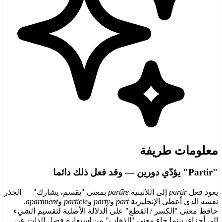
معلومات طريفة
"Partir" يؤدّي دورين — وقد فعل ذلك دائما
يعود فعل
partir
إلى اللاتينية
partīre
بمعنى "يقسم، يشارك" — الجذر
نفسه الذي أعطى الإنجليزية
part
و
party
و
particle
و
apartment
.
حافظ معنى "الكسر / القطع" على الدلالة الأصلية لتقسيم الشيء
إلى أجزاء، بينما جاء معنى "الذهاب" من استعارة فصل الذات عن