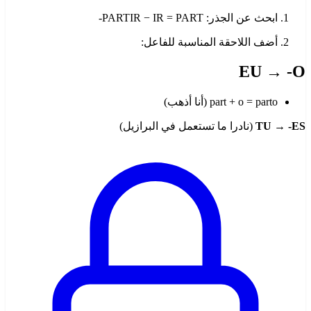
ابحث عن الجذر: PARTIR − IR = PART-
أضف اللاحقة المناسبة للفاعل:
EU → -O
part + o = parto (أنا أذهب)
TU → -ES
(نادرا ما تستعمل في البرازيل)