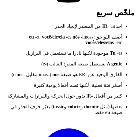
ملخّص سريع
احذف
-IR
من المصدر لإيجاد الجذر
أضف اللواحق:
-imos،
nós
-e،
você/ele/ela
-o،
eu
vocês/eles/elas
-em
-es موجودة لكنها نادرا ما تستعمل في البرازيل
Tu
A gente
تستعمل صيغة المفرد الغائب (-e)
الفارق الوحيد عن -ER هو صيغة
nós
(-imos مقابل -emos)
أصغر فئة فعلية، لكنها تضم أفعالا يومية كثيرة
كثير من أفعال -IR يدور حول الحركة والقرارات والمشاركة
بعضها (مثل
dormir
و
cobrir
و
tossir
) يغيّر حرف الجذر في
صيغة
eu
فقط