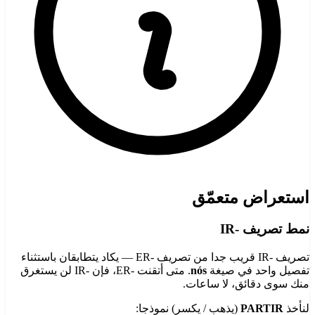
استعراض متعمّق
نمط تصريف -IR
تصريف -IR قريب جدا من تصريف -ER — يكاد يتطابقان باستثناء
تفصيل واحد في صيغة
nós
. متى أتقنت -ER، فإن -IR لن يستغرق
منك سوى دقائق، لا ساعات.
لنأخذ
PARTIR
(يذهب / يكسر) نموذجا: