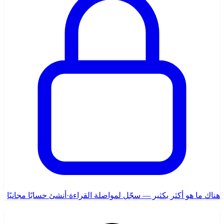
هناك ما هو أكثر بكثير — سجّل لمواصلة القراءة
·
أنشئ حسابًا مجانيًا