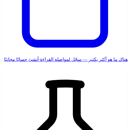
هناك ما هو أكثر بكثير — سجّل لمواصلة القراءة
·
أنشئ حسابًا مجانيًا