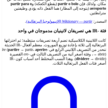
مكان. ولذلك فإن
partir o bolo
(يقطع الكعكة) و
partir para o
aeroporto
(يتوجه إلى المطار) هما الفعل ذاته يؤدي وظيفتين
مترابطتين.
المصدر:
Wiktionary — partir (الإتيمولوجيا البرتغالية)
.
فئة -IR هي تصريفان لاتينيان مدموجان في واحد
كانت اللاتينية الكلاسيكية تضم أربعة تصريفات منتظمة؛ ثم اختزلتها
البرتغالية إلى ثلاثة بإعادة توزيع الموروث. معظم أفعال -IR الحديثة
تنحدر من التصريف اللاتيني الرابع في
-īre
aperīre
→ partir،
partīre
(
→ abrir)، وفئة أصغر آتية من التصريف الثالث في
-ere
القصيرة
(
dīvidere
→ dividir). وهذا النسب المختلط أحد أسباب كون -IR
أصغر فئات الفعل البرتغالية الثلاث.