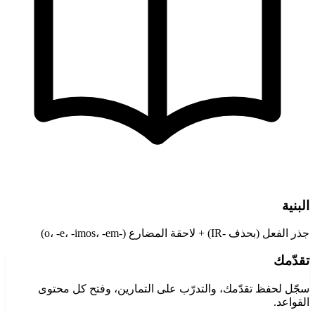
البنية
جذر الفعل (بحذف -IR) + لاحقة المضارع (-o، -e، -imos، -em)
تقدّمك
سجّل لحفظ تقدّمك، والتدرّب على التمارين، وفتح كل محتوى
القواعد.