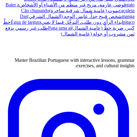
gato
فوضى عارمة، مزيج غير منظَّم من الأشياء أو الأشخاص
Bater a
caçuleta
يموت (عامية شمال شرقية ساخرة)
Cão chupando
manga
شخص قبيح جداً، عابس الوجه (الشمال الشرقي)
Dar
pitaco
إبداء الرأي دون طلب، التدخّل فيما لا يعني
Égua de largura
حظّ
كبير، ضربة حظّ (عامية الشمال)
Paga uma aí
طلب غير رسمي بدفع
ثمن مشروب أو جولة (عامية الشمال)
Master Brazilian Portuguese with interactive lessons, grammar
exercises, and cultural insights.