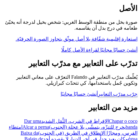
الأصل
صورة بخل من منطقة الوسط الغربي: شخص بخيل لدرجة أنه يخبّئ
طعامه في درج بدل أن يقاسمه.
استعارة إقليمية شفّافة بلا أصل موثّق يتجاوز الصورة الحرفيّة.
أنشئ حسابًا مجانيًا لقراءة الأصل كاملًا
تدرّب على التعابير مع مدرّب التعابير
يُعلّمك مدرّب التعابير في Falando التعرّف على معاني التعابير
وتكوين جُمل باستخدامها، كي تتحدّث كبرازيلي.
جرّب مدرّب التعابير
أنشئ حسابًا مجانيًا
مزيد من التعابير
Chapar o coco
الإفراط في الشرب، الثَّمَل الشديد
Dar uma
banda
يخرج للتنزّه، يتمشّى بلا عجلة (الجنوب)
Alçar a perna
امتطاء
الفرس، ومجازًا الانطلاق في الطريق (في الجنوب)
Baixa da
égua
مكان بعيد جداً، في آخر الدنيا، لا يقصده أحد
Balaio de