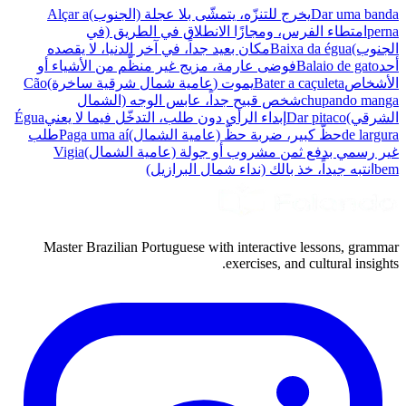
Dar uma banda
يخرج للتنزّه، يتمشّى بلا عجلة (الجنوب)
Alçar a
perna
امتطاء الفرس، ومجازًا الانطلاق في الطريق (في
الجنوب)
Baixa da égua
مكان بعيد جداً، في آخر الدنيا، لا يقصده
أحد
Balaio de gato
فوضى عارمة، مزيج غير منظَّم من الأشياء أو
الأشخاص
Bater a caçuleta
يموت (عامية شمال شرقية ساخرة)
Cão
chupando manga
شخص قبيح جداً، عابس الوجه (الشمال
الشرقي)
Dar pitaco
إبداء الرأي دون طلب، التدخّل فيما لا يعني
Égua
de largura
حظّ كبير، ضربة حظّ (عامية الشمال)
Paga uma aí
طلب
غير رسمي بدفع ثمن مشروب أو جولة (عامية الشمال)
Vigia
bem
انتبه جيداً، خذ بالك (نداء شمال البرازيل)
Master Brazilian Portuguese with interactive lessons, grammar
exercises, and cultural insights.