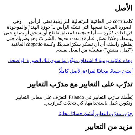
الأصل
كلمة
coco
في العامّية البرتغالية البرازيلية تعني الرأس — وهي
الصورة المرحة نفسها التي تشبّه الرأس بـ"جوزة الهند" والموجودة
في لغات كثيرة — أما
chapar
فمعناه يفلطح أو يسحق أو يصفع حتى
يبسط. وهكذا تصوّر عبارة
chapar o coco
الشرابَ وهو يضربك حتى
يفلطح رأسك، أي أن تسكر سكرًا شديدًا. وكلمة
chapado
العامّية
("ثمل، منتشٍ") مشتقّة من الفعل نفسه.
وهذه عامّية يومية لا اشتقاق موثّق لها سوى تلك الصورة الواضحة.
أنشئ حسابًا مجانيًا لقراءة الأصل كاملًا
تدرّب على التعابير مع مدرّب التعابير
يُعلّمك مدرّب التعابير في Falando التعرّف على معاني التعابير
وتكوين جُمل باستخدامها، كي تتحدّث كبرازيلي.
جرّب مدرّب التعابير
أنشئ حسابًا مجانيًا
مزيد من التعابير