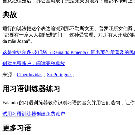
自从经理走后，办公室就成了无法无天的地方：谁都不按时上
典故
通行的说法把这个表达追溯到那不勒斯女王、普罗旺斯女伯爵
“都要有一扇人人都能进的门”。这种受管理、对所有人开放的
da mãe Joana”。
这是雷纳尔多·皮门塔（Reinaldo Pimenta）同名著
创建免费账户，阅读完整典故
来源：
Ciberdúvidas
，
Só Português
。
用习语训练器练习
Falando 的习语训练器教你识别习语的含义并用它们造句，
试用习语训练器
创建免费账户
更多习语