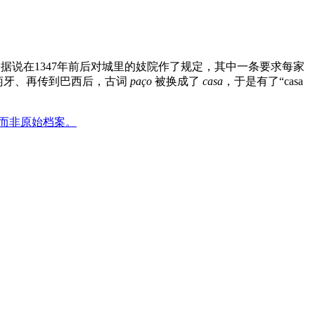
翁期间，据说在1347年前后对城里的妓院作了规定，其中一条要求每家
萄牙、再传到巴西后，古词
paço
被换成了
casa
，于是有了“casa
，而非原始档案。