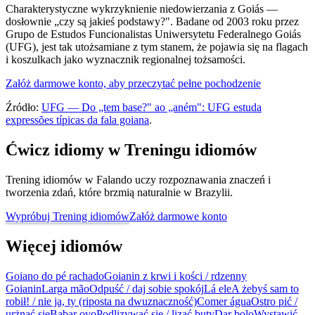
Charakterystyczne wykrzyknienie niedowierzania z Goiás —
dosłownie „czy są jakieś podstawy?". Badane od 2003 roku przez
Grupo de Estudos Funcionalistas Uniwersytetu Federalnego Goiás
(UFG), jest tak utożsamiane z tym stanem, że pojawia się na flagach
i koszulkach jako wyznacznik regionalnej tożsamości.
Załóż darmowe konto, aby przeczytać pełne pochodzenie
Źródło:
UFG — Do „tem base?" ao „aném": UFG estuda
expressões típicas da fala goiana
.
Ćwicz idiomy w Treningu idiomów
Trening idiomów w Falando uczy rozpoznawania znaczeń i
tworzenia zdań, które brzmią naturalnie w Brazylii.
Wypróbuj Trening idiomów
Załóż darmowe konto
Więcej idiomów
Goiano do pé rachado
Goianin z krwi i kości / rdzenny
Goianin
Larga mão
Odpuść / daj sobie spokój
Lá ele
A żebyś sam to
robił! / nie ja, ty (riposta na dwuznaczność)
Comer água
Ostro pić /
urżnąć się
Babar ovo
Podlizywać się / lizać buty
Dar bolo
Wystawić