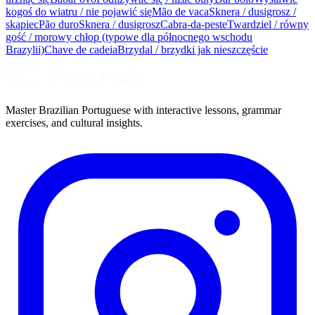
kogoś do wiatru / nie pojawić się
Mão de vaca
Sknera / dusigrosz /
skąpiec
Pão duro
Sknera / dusigrosz
Cabra-da-peste
Twardziel / równy
gość / morowy chłop (typowe dla północnego wschodu
Brazylii)
Chave de cadeia
Brzydal / brzydki jak nieszczęście
Master Brazilian Portuguese with interactive lessons, grammar
exercises, and cultural insights.