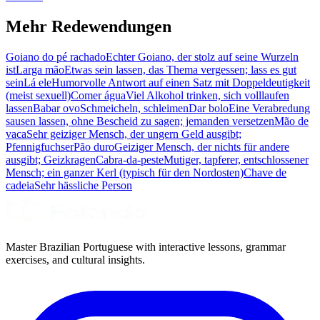
Mehr Redewendungen
Goiano do pé rachado
Echter Goiano, der stolz auf seine Wurzeln
ist
Larga mão
Etwas sein lassen, das Thema vergessen; lass es gut
sein
Lá ele
Humorvolle Antwort auf einen Satz mit Doppeldeutigkeit
(meist sexuell)
Comer água
Viel Alkohol trinken, sich volllaufen
lassen
Babar ovo
Schmeicheln, schleimen
Dar bolo
Eine Verabredung
sausen lassen, ohne Bescheid zu sagen; jemanden versetzen
Mão de
vaca
Sehr geiziger Mensch, der ungern Geld ausgibt;
Pfennigfuchser
Pão duro
Geiziger Mensch, der nichts für andere
ausgibt; Geizkragen
Cabra-da-peste
Mutiger, tapferer, entschlossener
Mensch; ein ganzer Kerl (typisch für den Nordosten)
Chave de
cadeia
Sehr hässliche Person
Master Brazilian Portuguese with interactive lessons, grammar
exercises, and cultural insights.