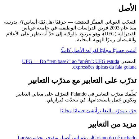
الأصل
التعجّب الغوياني المميِّز للدهشة — حرفيًا ‹هل ثمّة أساس؟›. يدرسه
منذ عام 2003 فريق الدراسات الوظيفية في جامعة غوياس
الفيدرالية (UFG)، وهو مرتبط بالولاية إلى حدّ أنه يظهر على الأعلام
والقمصان رمزًا للهوية المحلّية.
أنشئ حسابًا مجانيًا لقراءة الأصل كاملًا
المصدر:
UFG — Do "tem base?" ao "aném": UFG estuda
.
expressões típicas da fala goiana
تدرّب على التعابير مع مدرّب التعابير
يُعلّمك مدرّب التعابير في Falando التعرّف على معاني التعابير
وتكوين جُمل باستخدامها، كي تتحدّث كبرازيلي.
جرّب مدرّب التعابير
أنشئ حسابًا مجانيًا
مزيد من التعابير
Goiano do pé rachado
ابن غوياس أصيل ويفتخر بجذوره
Larga