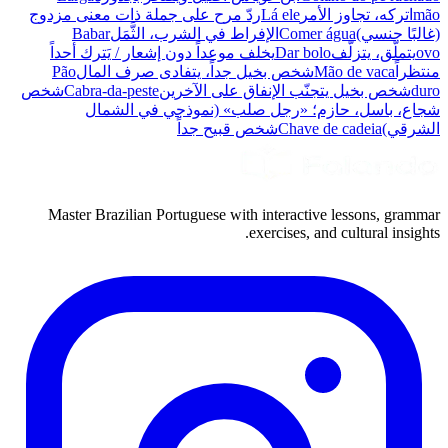
mão
اتركه، تجاوز الأمر
Lá ele
ردّ مرح على جملة ذات معنى مزدوج
(غالبًا جنسي)
Comer água
الإفراط في الشرب، الثَّمَل
Babar
ovo
يتملّق، يتزلّف
Dar bolo
يخلف موعداً دون إشعار / يَترك أحداً
منتظراً
Mão de vaca
شخص بخيل جداً، يتفادى صرف المال
Pão
duro
شخص بخيل يتجنّب الإنفاق على الآخرين
Cabra-da-peste
شخص
شجاع، باسل، حازم؛ «رجل صلب» (نموذجي في الشمال
الشرقي)
Chave de cadeia
شخص قبيح جداً
Master Brazilian Portuguese with interactive lessons, grammar
exercises, and cultural insights.