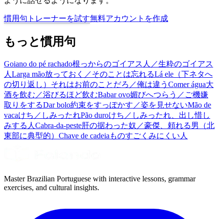
ように話せるようになります。
慣用句トレーナーを試す
無料アカウントを作成
もっと慣用句
Goiano do pé rachado
根っからのゴイアス人／生粋のゴイアス
人
Larga mão
放っておく／そのことは忘れる
Lá ele
（下ネタへ
の切り返し）それはお前のことだろ／俺は違う
Comer água
大
酒を飲む／浴びるほど飲む
Babar ovo
媚びへつらう／ご機嫌
取りをする
Dar bolo
約束をすっぽかす／姿を見せない
Mão de
vaca
けち／しみったれ
Pão duro
けち／しみったれ、出し惜し
みする人
Cabra-da-peste
肝の据わった奴／豪傑、頼れる男（北
東部に典型的）
Chave de cadeia
ものすごくみにくい人
Master Brazilian Portuguese with interactive lessons, grammar
exercises, and cultural insights.