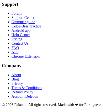
Support
Forum
Support Center
Grammar guide
Celpe-Bras practice
Android app
Help Center
Pricing
Contact Us
FAQ
API
Chrome Extension
Company
About
Blog
Privacy
Terms & Conditions
Refund Policy
Account Deletion
© 2026 Falando. All rights reserved. Made with ❤ for Portuguese