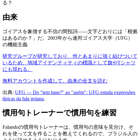
る？
由来
ゴイアスを象徴する不信の間投詞――文字どおりには「根拠
はあるのか？」だ。2003年から連邦ゴイアス大学（UFG）
の機能主義
研究グループが研究しており、州とあまりに強く結びついて
いるため、地域アイデンティティの標識として旗やTシャツ
にも現れる。
無料アカウントを作成して、由来の全文を読む
出典:
UFG — Do "tem base?" ao "aném": UFG estuda expressões
típicas da fala goiana
.
慣用句トレーナーで慣用句を練習
Falandoの慣用句トレーナーは、慣用句の意味を見分け、そ
れを使って文を作ることを教えてくれるので、ブラジル人の