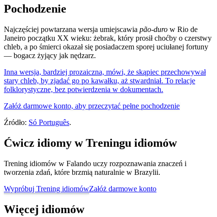
Pochodzenie
Najczęściej powtarzana wersja umiejscawia
pão-duro
w Rio de
Janeiro początku XX wieku: żebrak, który prosił choćby o czerstwy
chleb, a po śmierci okazał się posiadaczem sporej uciułanej fortuny
— bogacz żyjący jak nędzarz.
Inna wersja, bardziej prozaiczna, mówi, że skąpiec przechowywał
stary chleb, by zjadać go po kawałku, aż stwardniał. To relacje
folklorystyczne, bez potwierdzenia w dokumentach.
Załóż darmowe konto, aby przeczytać pełne pochodzenie
Źródło:
Só Português
.
Ćwicz idiomy w Treningu idiomów
Trening idiomów w Falando uczy rozpoznawania znaczeń i
tworzenia zdań, które brzmią naturalnie w Brazylii.
Wypróbuj Trening idiomów
Załóż darmowe konto
Więcej idiomów