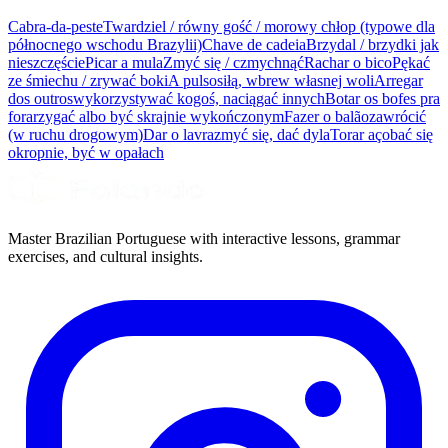
Cabra-da-peste
Twardziel / równy gość / morowy chłop (typowe dla
północnego wschodu Brazylii)
Chave de cadeia
Brzydal / brzydki jak
nieszczęście
Picar a mula
Zmyć się / czmychnąć
Rachar o bico
Pękać
ze śmiechu / zrywać boki
A pulso
siłą, wbrew własnej woli
Arregar
dos outros
wykorzystywać kogoś, naciągać innych
Botar os bofes pra
fora
rzygać albo być skrajnie wykończonym
Fazer o balão
zawrócić
(w ruchu drogowym)
Dar o lavra
zmyć się, dać dyla
Torar aço
bać się
okropnie, być w opałach
Master Brazilian Portuguese with interactive lessons, grammar
exercises, and cultural insights.