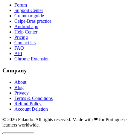
Forum
Support Center
Grammar guide
Celpe-Bras practice
Android app
Help Center
Pricing
Contact Us
FAQ
API
Chrome Extension
Company
About
Blog
Privacy
Terms & Conditions
Refund Policy
Account Deletion
© 2026 Falando. All rights reserved. Made with ❤ for Portuguese
learners worldwide.