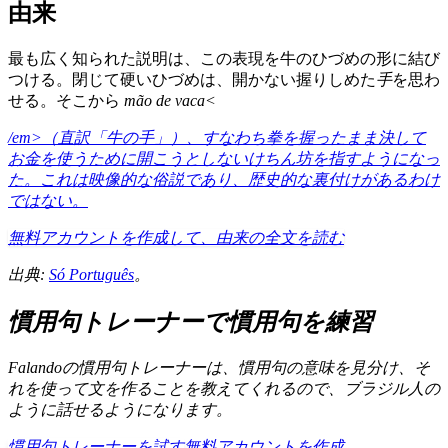
由来
最も広く知られた説明は、この表現を牛のひづめの形に結び
つける。閉じて硬いひづめは、開かない握りしめた
手
を思わ
せる。そこから
mão de vaca<
/em>（直訳「牛の手」）、すなわち拳を握ったまま決して
お金を使うために開こうとしないけちん坊を指すようになっ
た。これは映像的な俗説であり、歴史的な裏付けがあるわけ
ではない。
無料アカウントを作成して、由来の全文を読む
出典:
Só Português
。
慣用句トレーナーで慣用句を練習
Falandoの慣用句トレーナーは、慣用句の意味を見分け、そ
れを使って文を作ることを教えてくれるので、ブラジル人の
ように話せるようになります。
慣用句トレーナーを試す
無料アカウントを作成