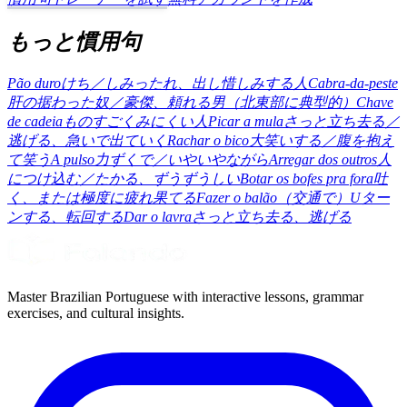
もっと慣用句
Pão duro
けち／しみったれ、出し惜しみする人
Cabra-da-peste
肝の据わった奴／豪傑、頼れる男（北東部に典型的）
Chave
de cadeia
ものすごくみにくい人
Picar a mula
さっと立ち去る／
逃げる、急いで出ていく
Rachar o bico
大笑いする／腹を抱え
て笑う
A pulso
力ずくで／いやいやながら
Arregar dos outros
人
につけ込む／たかる、ずうずうしい
Botar os bofes pra fora
吐
く、または極度に疲れ果てる
Fazer o balão
（交通で）Uター
ンする、転回する
Dar o lavra
さっと立ち去る、逃げる
Master Brazilian Portuguese with interactive lessons, grammar
exercises, and cultural insights.