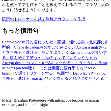
れを使って文を作ることを教えてくれるので、ブラジル人の
ように話せるようになります。
慣用句トレーナーを試す
無料アカウントを作成
もっと慣用句
Cabra-da-peste
肝の据わった奴／豪傑、頼れる男（北東部に典
型的）
Chave de cadeia
ものすごくみにくい人
Picar a mula
さっ
と立ち去る／逃げる、急いで出ていく
Rachar o bico
大笑いす
る／腹を抱えて笑う
A pulso
力ずくで／いやいやながら
Arregar dos outros
人につけ込む／たかる、ずうずうしい
Botar
os bofes pra fora
吐く、または極度に疲れ果てる
Fazer o
balão
（交通で）Uターンする、転回する
Dar o lavra
さっと立
ち去る、逃げる
Torar aço
ひどく怖がる／窮地に立たされる
Master Brazilian Portuguese with interactive lessons, grammar
exercises, and cultural insights.