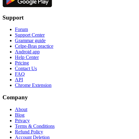
Support
Forum
Support Center
Grammar guide
Celpe-Bras practice
Android app
Help Center
Pricing
Contact Us
FAQ
API
Chrome Extension
Company
About
Blog
Privacy
Terms & Conditions
Refund Policy
Account Deletion