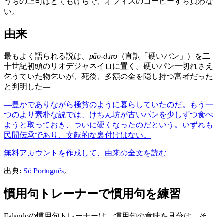
うちの上司はとてもけちで、オフィスのコーヒーすら買わな
い。
由来
最もよく語られる説は、
pão-duro
（直訳「硬いパン」）を二
十世紀初頭のリオデジャネイロに置く。硬いパン一切れさえ
乞うていた物乞いが、死後、多額の金を隠し持つ富者だった
と判明した—
—豊かでありながら極貧のように暮らしていたのだ。もう一
つのより素朴な説では、けちん坊が古いパンを少しずつ食べ
ようと取っておき、ついに硬くなったのだという。いずれも
民間伝承であり、文献的な裏付けはない。
無料アカウントを作成して、由来の全文を読む
出典:
Só Português
。
慣用句トレーナーで慣用句を練習
Falandoの慣用句トレーナーは、慣用句の意味を見分け、そ