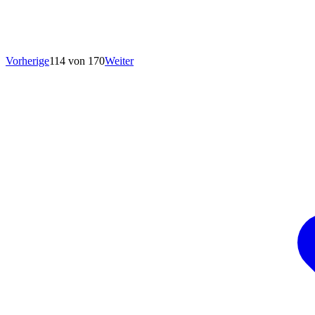
Vorherige
114 von 170
Weiter