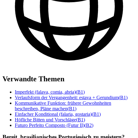
Verwandte Themen
Imperfekt (falava, comia, abria)
(
B1
)
Verlaufsform der Vergangenheit: estava + Gerundium
(
B1
)
Kommunikative Funktion: frühere Gewohnheiten
beschreiben, Pläne machen
(
B1
)
Einfacher Konditional (falaria, gostaria)
(
B1
)
Höfliche Bitten und Vorschläge
(
B1
)
Futuro Perfeito Composto (Futur II)
(
B2
)
Bereit, brasilianisches Portugiesisch zu meistern?