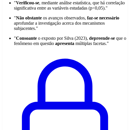
"
Verificou-se
, mediante análise estatística, que há correlação
significativa entre as variáveis estudadas (p<0,05)."
"
Não obstante
os avanços observados,
faz-se necessário
aprofundar a investigação acerca dos mecanismos
subjacentes."
"
Consoante
o exposto por Silva (2023),
depreende-se
que o
fenômeno em questão
apresenta
múltiplas facetas."