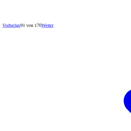
Vorherige
91 von 170
Weiter