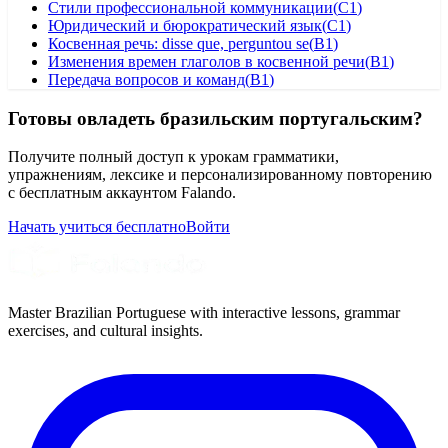
Стили профессиональной коммуникации
(
C1
)
Юридический и бюрократический язык
(
C1
)
Косвенная речь: disse que, perguntou se
(
B1
)
Изменения времен глаголов в косвенной речи
(
B1
)
Передача вопросов и команд
(
B1
)
Готовы овладеть бразильским португальским?
Получите полный доступ к урокам грамматики,
упражнениям, лексике и персонализированному повторению
с бесплатным аккаунтом Falando.
Начать учиться бесплатно
Войти
Master Brazilian Portuguese with interactive lessons, grammar
exercises, and cultural insights.