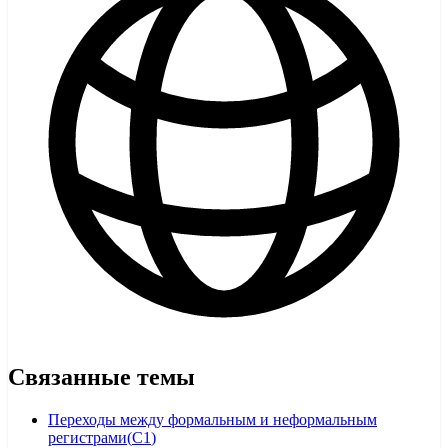
Связанные темы
Переходы между формальным и неформальным
регистрами
(
C1
)