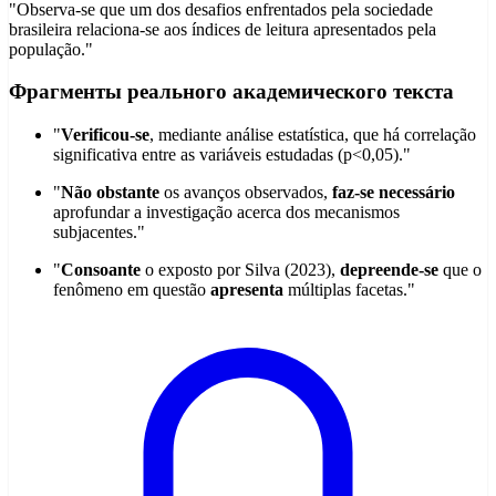
"Observa-se que um dos desafios enfrentados pela sociedade
brasileira relaciona-se aos índices de leitura apresentados pela
população."
Фрагменты реального академического текста
"
Verificou-se
, mediante análise estatística, que há correlação
significativa entre as variáveis estudadas (p<0,05)."
"
Não obstante
os avanços observados,
faz-se necessário
aprofundar a investigação acerca dos mecanismos
subjacentes."
"
Consoante
o exposto por Silva (2023),
depreende-se
que o
fenômeno em questão
apresenta
múltiplas facetas."