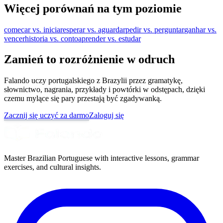
Więcej porównań na tym poziomie
comecar vs. iniciar
esperar vs. aguardar
pedir vs. perguntar
ganhar vs.
vencer
historia vs. conto
aprender vs. estudar
Zamień to rozróżnienie w odruch
Falando uczy portugalskiego z Brazylii przez gramatykę,
słownictwo, nagrania, przykłady i powtórki w odstępach, dzięki
czemu mylące się pary przestają być zgadywanką.
Zacznij się uczyć za darmo
Zaloguj się
Master Brazilian Portuguese with interactive lessons, grammar
exercises, and cultural insights.