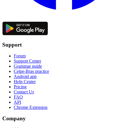
Support
Forum
Support Center
Grammar guide
Celpe-Bras practice
Android app
Help Center
Pricing
Contact Us
FAQ
API
Chrome Extension
Company