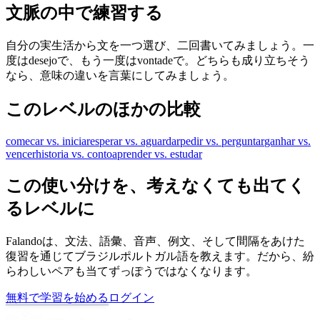
文脈の中で練習する
自分の実生活から文を一つ選び、二回書いてみましょう。一
度はdesejoで、もう一度はvontadeで。どちらも成り立ちそう
なら、意味の違いを言葉にしてみましょう。
このレベルのほかの比較
comecar vs. iniciar
esperar vs. aguardar
pedir vs. perguntar
ganhar vs.
vencer
historia vs. conto
aprender vs. estudar
この使い分けを、考えなくても出てく
るレベルに
Falandoは、文法、語彙、音声、例文、そして間隔をあけた
復習を通じてブラジルポルトガル語を教えます。だから、紛
らわしいペアも当てずっぽうではなくなります。
無料で学習を始める
ログイン