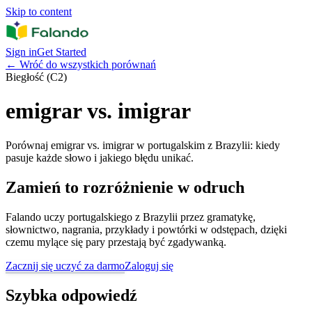
Skip to content
Sign in
Get Started
←
Wróć do wszystkich porównań
Biegłość (C2)
emigrar vs. imigrar
Porównaj emigrar vs. imigrar w portugalskim z Brazylii: kiedy
pasuje każde słowo i jakiego błędu unikać.
Zamień to rozróżnienie w odruch
Falando uczy portugalskiego z Brazylii przez gramatykę,
słownictwo, nagrania, przykłady i powtórki w odstępach, dzięki
czemu mylące się pary przestają być zgadywanką.
Zacznij się uczyć za darmo
Zaloguj się
Szybka odpowiedź