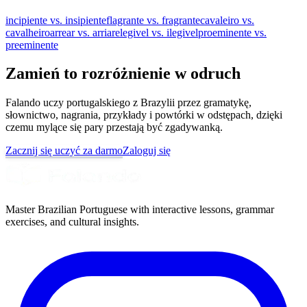
incipiente vs. insipiente
flagrante vs. fragrante
cavaleiro vs.
cavalheiro
arrear vs. arriar
elegivel vs. ilegivel
proeminente vs.
preeminente
Zamień to rozróżnienie w odruch
Falando uczy portugalskiego z Brazylii przez gramatykę,
słownictwo, nagrania, przykłady i powtórki w odstępach, dzięki
czemu mylące się pary przestają być zgadywanką.
Zacznij się uczyć za darmo
Zaloguj się
Master Brazilian Portuguese with interactive lessons, grammar
exercises, and cultural insights.