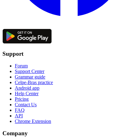
Support
Forum
Support Center
Grammar guide
Celpe-Bras practice
Android app
Help Center
Pricing
Contact Us
FAQ
API
Chrome Extension
Company