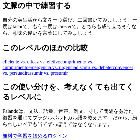
文脈の中で練習する
自分の実生活から文を一つ選び、二回書いてみましょう。一
度はfaltarで、もう一度はcarecerで。どちらも成り立ちそうな
ら、意味の違いを言葉にしてみましょう。
このレベルのほかの比較
eficiente vs. eficaz vs. efetivo
comprimento vs.
cumprimento
emergencia vs. urgencia
discutir vs. debater
convencer
vs. persuadir
assumir vs. presumir
この使い分けを、考えなくても出てく
るレベルに
Falandoは、文法、語彙、音声、例文、そして間隔をあけた
復習を通じてブラジルポルトガル語を教えます。だから、紛
らわしいペアも当てずっぽうではなくなります。
無料で学習を始める
ログイン