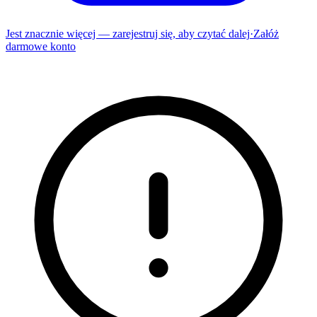
Jest znacznie więcej — zarejestruj się, aby czytać dalej
·
Załóż
darmowe konto