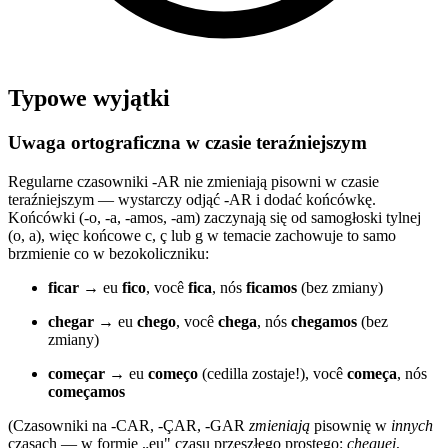
Typowe wyjątki
Uwaga ortograficzna w czasie teraźniejszym
Regularne czasowniki -AR nie zmieniają pisowni w czasie
teraźniejszym — wystarczy odjąć -AR i dodać końcówkę.
Końcówki (-o, -a, -amos, -am) zaczynają się od samogłoski tylnej
(o, a), więc końcowe c, ç lub g w temacie zachowuje to samo
brzmienie co w bezokoliczniku:
ficar
→ eu
fico
, você
fica
, nós
ficamos
(bez zmiany)
chegar
→ eu
chego
, você
chega
, nós
chegamos
(bez
zmiany)
começar
→ eu
começo
(cedilla zostaje!), você
começa
, nós
começamos
(Czasowniki na -CAR, -ÇAR, -GAR
zmieniają
pisownię w
innych
czasach — w formie „eu" czasu przeszłego prostego:
cheguei
,