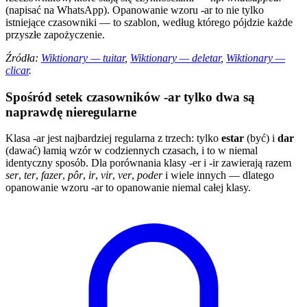
(napisać na WhatsApp). Opanowanie wzoru -ar to nie tylko
istniejące czasowniki — to szablon, według którego pójdzie każde
przyszłe zapożyczenie.
Źródła:
Wiktionary — tuitar
,
Wiktionary — deletar
,
Wiktionary —
clicar
.
Spośród setek czasowników -ar tylko dwa są
naprawdę nieregularne
Klasa -ar jest najbardziej regularna z trzech: tylko
estar
(być) i
dar
(dawać) łamią wzór w codziennych czasach, i to w niemal
identyczny sposób. Dla porównania klasy -er i -ir zawierają razem
ser
,
ter
,
fazer
,
pôr
,
ir
,
vir
,
ver
,
poder
i wiele innych — dlatego
opanowanie wzoru -ar to opanowanie niemal całej klasy.