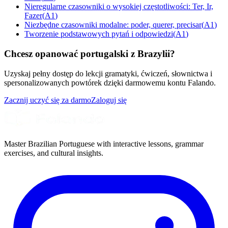
Nieregularne czasowniki o wysokiej częstotliwości: Ter, Ir,
Fazer
(
A1
)
Niezbędne czasowniki modalne: poder, querer, precisar
(
A1
)
Tworzenie podstawowych pytań i odpowiedzi
(
A1
)
Chcesz opanować portugalski z Brazylii?
Uzyskaj pełny dostęp do lekcji gramatyki, ćwiczeń, słownictwa i
spersonalizowanych powtórek dzięki darmowemu kontu Falando.
Zacznij uczyć się za darmo
Zaloguj się
Master Brazilian Portuguese with interactive lessons, grammar
exercises, and cultural insights.