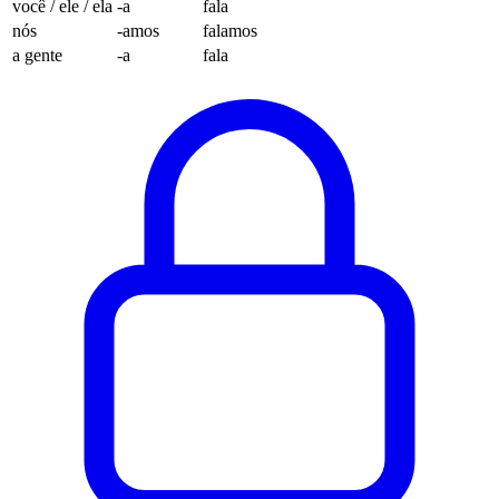
você / ele / ela
-a
fala
nós
-amos
falamos
a gente
-a
fala