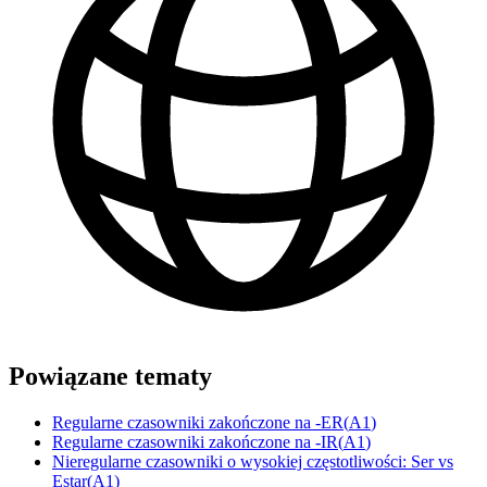
Powiązane tematy
Regularne czasowniki zakończone na -ER
(
A1
)
Regularne czasowniki zakończone na -IR
(
A1
)
Nieregularne czasowniki o wysokiej częstotliwości: Ser vs
Estar
(
A1
)