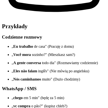
Przykłady
Codzienne rozmowy
„
Eu trabalho
de casa" (Pracuję z domu)
„
Você mora
sozinho?" (Mieszkasz sam?)
„
A gente conversa
todo dia" (Rozmawiamy codziennie)
„
Eles não falam
inglês" (Nie mówią po angielsku)
„
Nós caminhamos
muito" (Dużo chodzimy)
WhatsApp / SMS
„
chego
em 5 min" (będę za 5 min)
„
vc compra
o pão?" (kupisz chleb?)