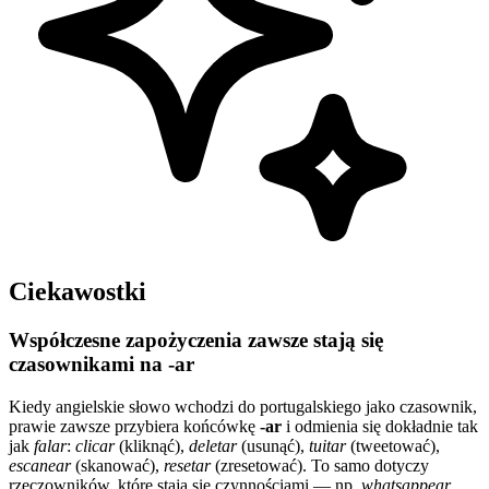
Ciekawostki
Współczesne zapożyczenia zawsze stają się
czasownikami na -ar
Kiedy angielskie słowo wchodzi do portugalskiego jako czasownik,
prawie zawsze przybiera końcówkę
-ar
i odmienia się dokładnie tak
jak
falar
:
clicar
(kliknąć),
deletar
(usunąć),
tuitar
(tweetować),
escanear
(skanować),
resetar
(zresetować). To samo dotyczy
rzeczowników, które stają się czynnościami — np.
whatsappear