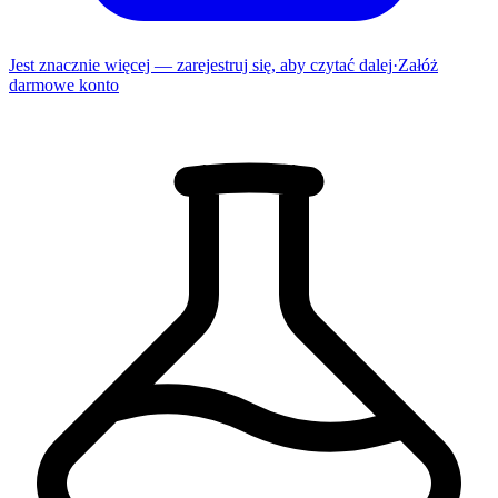
Jest znacznie więcej — zarejestruj się, aby czytać dalej
·
Załóż
darmowe konto