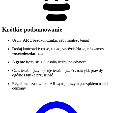
Krótkie podsumowanie
Usuń
-AR
z bezokolicznika, żeby znaleźć temat
Dodaj końcówki:
eu
-o,
tu
-as,
você/ele/ela
-a,
nós
-amos,
vocês/eles/elas
-am
A gente
łączy się z 3. osobą liczby pojedynczej
Czas teraźniejszy opisuje teraźniejszość, nawyki, prawdy
ogólne i bliską przyszłość
Regularne czasowniki -AR są najlepszym początkiem nauki
odmiany