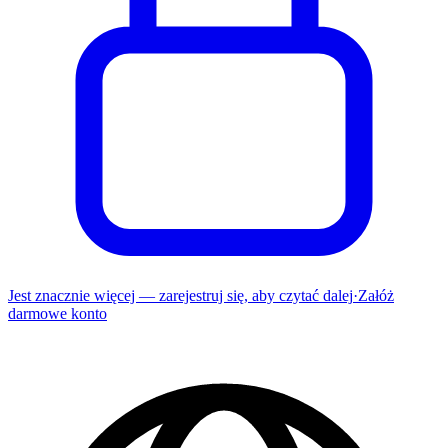
Jest znacznie więcej — zarejestruj się, aby czytać dalej
·
Załóż
darmowe konto