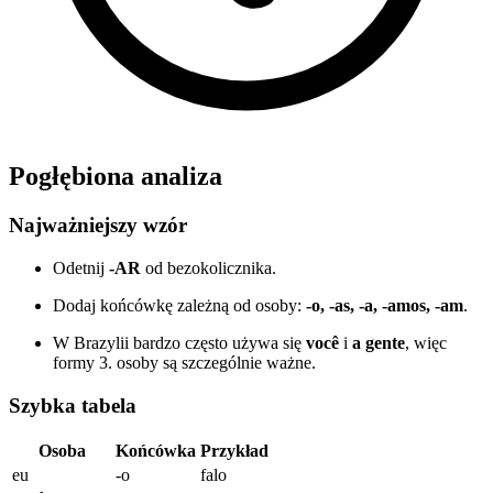
Pogłębiona analiza
Najważniejszy wzór
Odetnij
-AR
od bezokolicznika.
Dodaj końcówkę zależną od osoby:
-o, -as, -a, -amos, -am
.
W Brazylii bardzo często używa się
você
i
a gente
, więc
formy 3. osoby są szczególnie ważne.
Szybka tabela
Osoba
Końcówka
Przykład
eu
-o
falo