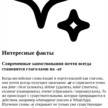
Интересные факты
Современные заимствования почти всегда
становятся глаголами на -ar
Когда английские слова входят в португальский как глаголы,
они почти всегда получают окончание
-ar
и спрягаются точно
как
falar
:
clicar
(кликать),
deletar
(удалять),
tuitar
(твитить),
escanear
(сканировать),
resetar
(сбрасывать / перезапускать). То
же происходит с существительными, которые превращаются в
действия, например
whatsappear
(писать в WhatsApp).
Изучение схемы -ar открывает не только уже существующие