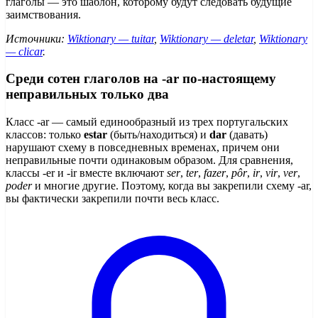
глаголы — это шаблон, которому будут следовать будущие
заимствования.
Источники:
Wiktionary — tuitar
,
Wiktionary — deletar
,
Wiktionary
— clicar
.
Среди сотен глаголов на -ar по-настоящему
неправильных только два
Класс -ar — самый единообразный из трех португальских
классов: только
estar
(быть/находиться) и
dar
(давать)
нарушают схему в повседневных временах, причем они
неправильные почти одинаковым образом. Для сравнения,
классы -er и -ir вместе включают
ser
,
ter
,
fazer
,
pôr
,
ir
,
vir
,
ver
,
poder
и многие другие. Поэтому, когда вы закрепили схему -ar,
вы фактически закрепили почти весь класс.