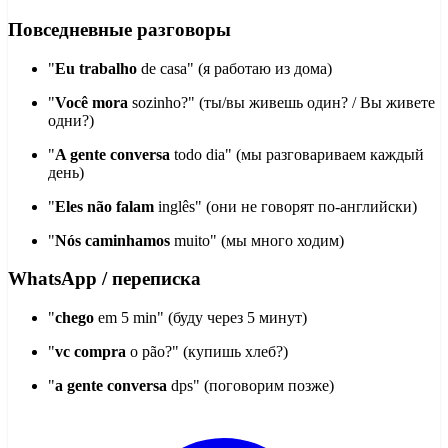
Повседневные разговоры
"
Eu trabalho
de casa" (я работаю из дома)
"
Você mora
sozinho?" (ты/вы живешь один? / Вы живете
одни?)
"
A gente conversa
todo dia" (мы разговариваем каждый
день)
"
Eles não falam
inglês" (они не говорят по-английски)
"
Nós caminhamos
muito" (мы много ходим)
WhatsApp / переписка
"
chego
em 5 min" (буду через 5 минут)
"
vc compra
o pão?" (купишь хлеб?)
"
a gente conversa
dps" (поговорим позже)