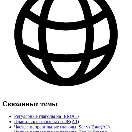
Связанные темы
Регулярные глаголы на -ER
(
A1
)
Правильные глаголы на -IR
(
A1
)
Частые неправильные глаголы: Ser vs Estar
(
A1
)