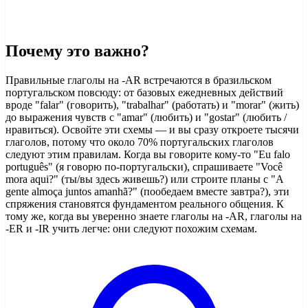
Почему это важно?
Правильные глаголы на -AR встречаются в бразильском
португальском повсюду: от базовых ежедневных действий
вроде "falar" (говорить), "trabalhar" (работать) и "morar" (жить)
до выражения чувств с "amar" (любить) и "gostar" (любить /
нравиться). Освойте эти схемы — и вы сразу откроете тысячи
глаголов, потому что около 70% португальских глаголов
следуют этим правилам. Когда вы говорите кому-то "Eu falo
português" (я говорю по-португальски), спрашиваете "Você
mora aqui?" (ты/вы здесь живешь?) или строите планы с "A
gente almoça juntos amanhã?" (пообедаем вместе завтра?), эти
спряжения становятся фундаментом реального общения. К
тому же, когда вы уверенно знаете глаголы на -AR, глаголы на
-ER и -IR учить легче: они следуют похожим схемам.