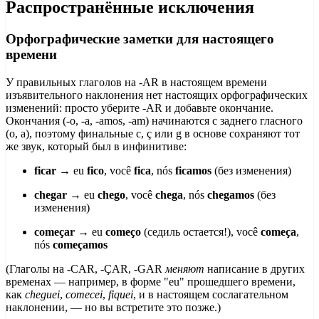
Распространённые исключения
Орфографические заметки для настоящего
времени
У правильных глаголов на -AR в настоящем времени
изъявительного наклонения нет настоящих орфографических
изменений: просто уберите -AR и добавьте окончание.
Окончания (-o, -a, -amos, -am) начинаются с заднего гласного
(o, a), поэтому финальные c, ç или g в основе сохраняют тот
же звук, который был в инфинитиве:
ficar
→ eu
fico
, você
fica
, nós
ficamos
(без изменения)
chegar
→ eu
chego
, você
chega
, nós
chegamos
(без
изменения)
começar
→ eu
começo
(седиль остается!), você
começa
,
nós
começamos
(Глаголы на -CAR, -ÇAR, -GAR
меняют
написание в других
временах — например, в форме "eu" прошедшего времени,
как
cheguei
,
comecei
,
fiquei
, и в настоящем сослагательном
наклонении, — но вы встретите это позже.)