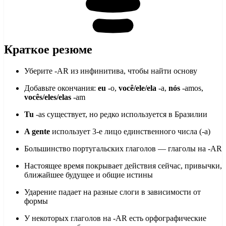
Краткое резюме
Уберите -AR из инфинитива, чтобы найти основу
Добавьте окончания:
eu
-o,
você/ele/ela
-a,
nós
-amos,
vocês/eles/elas
-am
Tu
-as существует, но редко используется в Бразилии
A gente
использует 3-е лицо единственного числа (-a)
Большинство португальских глаголов — глаголы на -AR
Настоящее время покрывает действия сейчас, привычки,
ближайшее будущее и общие истины
Ударение падает на разные слоги в зависимости от
формы
У некоторых глаголов на -AR есть орфографические