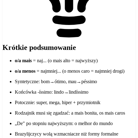
Krótkie podsumowanie
o/a mais
= naj... (o mais alto = najwyższy)
o/a menos
= najmniej... (o menos caro = najmniej drogi)
Syntetyczne: bom→ótimo, mau→péssimo
Końcówka -íssimo: lindo→lindíssimo
Potocznie: super, mega, hiper + przymiotnik
Rodzajnik musi się zgadzać: a mais bonita, os mais caros
„De" po stopniu najwyższym: o melhor do mundo
Brazylijczycy wolą wzmacniacze niż formy formalne