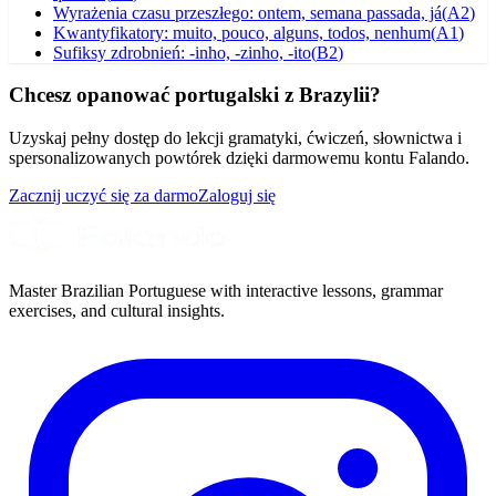
Wyrażenia czasu przeszłego: ontem, semana passada, já
(
A2
)
Kwantyfikatory: muito, pouco, alguns, todos, nenhum
(
A1
)
Sufiksy zdrobnień: -inho, -zinho, -ito
(
B2
)
Chcesz opanować portugalski z Brazylii?
Uzyskaj pełny dostęp do lekcji gramatyki, ćwiczeń, słownictwa i
spersonalizowanych powtórek dzięki darmowemu kontu Falando.
Zacznij uczyć się za darmo
Zaloguj się
Master Brazilian Portuguese with interactive lessons, grammar
exercises, and cultural insights.