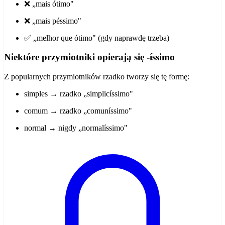
❌ „mais ótimo"
❌ „mais péssimo"
✅ „melhor que ótimo" (gdy naprawdę trzeba)
Niektóre przymiotniki opierają się -íssimo
Z popularnych przymiotników rzadko tworzy się tę formę:
simples → rzadko „simplicíssimo"
comum → rzadko „comuníssimo"
normal → nigdy „normalíssimo"