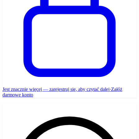
Jest znacznie więcej — zarejestruj się, aby czytać dalej
·
Załóż
darmowe konto