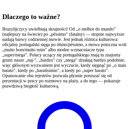
Dlaczego to ważne?
Brazylijczycy uwielbiają skrajności! Od „o melhor do mundo"
(najlepszy na świecie) po „péssimo" (fatalny) — stopnie najwyższe
nadają barwy codziennej mowie. Jest jednak różnica kulturowa:
oficjalny portugalski sięga po ótimo/péssimo, a mowa potoczna woli
„muito bom/muito ruim" albo modne wzmacniacze typu
„super/mega". Polacy uczący się portugalskiego mają tu znajomy
grunt: nasze „naj-", „bardzo" czy „mega" działają bardzo podobnie,
więc głównym wyzwaniem jest wyczucie, kiedy sięgnąć po „o mais
barato", kiedy po „baratíssimo", a kiedy po „super barato".
Opanowanie obu rejestrów pozwala płynnie poruszać się od
prezentacji w pracy po rozmowy na plaży, a do tego — pokazuje
prawdziwą biegłość kulturową.