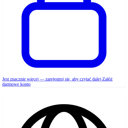
Jest znacznie więcej — zarejestruj się, aby czytać dalej
·
Załóż
darmowe konto