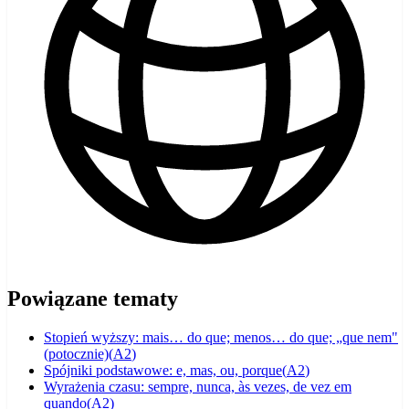
Powiązane tematy
Stopień wyższy: mais… do que; menos… do que; „que nem"
(potocznie)
(
A2
)
Spójniki podstawowe: e, mas, ou, porque
(
A2
)
Wyrażenia czasu: sempre, nunca, às vezes, de vez em
quando
(
A2
)