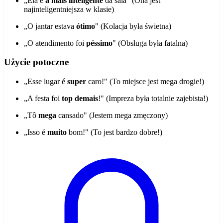
„Ela é
a mais inteligente
da sala" (Ona jest
najinteligentniejsza w klasie)
„O jantar estava
ótimo
" (Kolacja była świetna)
„O atendimento foi
péssimo
" (Obsługa była fatalna)
Użycie potoczne
„Esse lugar é
super
caro!" (To miejsce jest mega drogie!)
„A festa foi
top demais
!" (Impreza była totalnie zajebista!)
„Tô
mega
cansado" (Jestem mega zmęczony)
„Isso é
muito
bom!" (To jest bardzo dobre!)