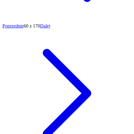
Poprzednie
60 z 170
Dalej