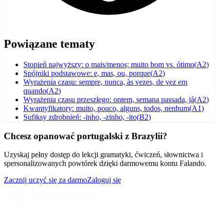
Powiązane tematy
Stopień najwyższy: o mais/menos; muito bom vs. ótimo
(
A2
)
Spójniki podstawowe: e, mas, ou, porque
(
A2
)
Wyrażenia czasu: sempre, nunca, às vezes, de vez em
quando
(
A2
)
Wyrażenia czasu przeszłego: ontem, semana passada, já
(
A2
)
Kwantyfikatory: muito, pouco, alguns, todos, nenhum
(
A1
)
Sufiksy zdrobnień: -inho, -zinho, -ito
(
B2
)
Chcesz opanować portugalski z Brazylii?
Uzyskaj pełny dostęp do lekcji gramatyki, ćwiczeń, słownictwa i
spersonalizowanych powtórek dzięki darmowemu kontu Falando.
Zacznij uczyć się za darmo
Zaloguj się