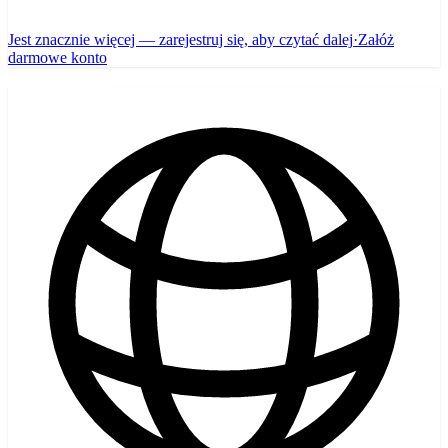
Jest znacznie więcej — zarejestruj się, aby czytać dalej
·
Załóż
darmowe konto