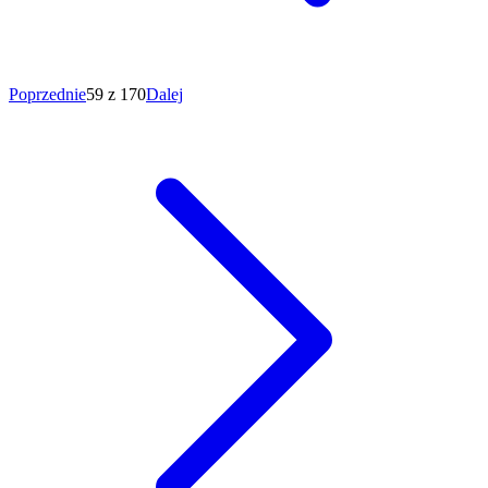
Poprzednie
59 z 170
Dalej