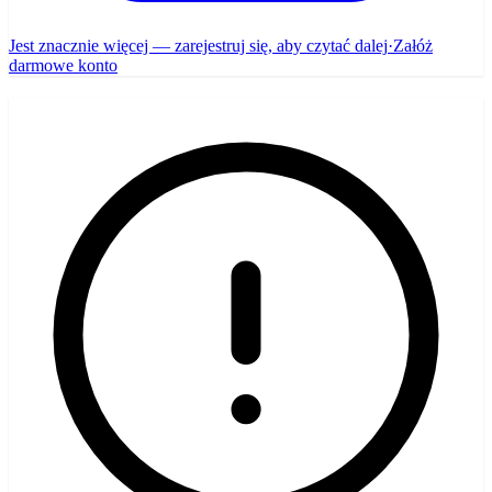
Jest znacznie więcej — zarejestruj się, aby czytać dalej
·
Załóż
darmowe konto