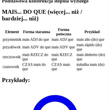
Podstawowa konstrukcja stopnia wyższego
MAIS... DO QUE (więcej... niż /
bardziej... niż)
Forma
Element
Forma staranna
Przykład
potoczna
przymiotnik
mais ADJ do que
mais ADJ que
mais alto (do) que
mais rápido (do)
przysłówek
mais ADV do que
mais ADV que
que
mais RZECZ do
mais RZECZ
mais dinheiro (do)
rzeczownik
que
que
que
CZAS mais do
CZAS mais
trabalha mais (do)
czasownik
que
que
que
Przykłady: