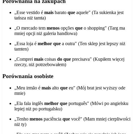
Porównania na zakupach
„Esse vestido é
mais
barato
que
aquele" (Ta sukienka jest
tańsza niż tamta)
„O mercado tem
menos
opções
que
o shopping" (Targ ma
mniej opcji niż galeria handlowa)
„Essa loja é
melhor que
a outra" (Ten sklep jest lepszy niż
tamten)
„Comprei
mais
coisas
do que
precisava" (Kupiłem więcej
rzeczy, niż potrzebowałem)
Porównania osobiste
„Meu irmão é
mais
alto
que
eu" (Mój brat jest wyższy ode
mnie)
„Ela fala inglês
melhor que
português" (Mówi po angielsku
lepiej niż po portugalsku)
„Tenho
menos
paciência
que
você" (Mam mniej cierpliwości
niż ty)