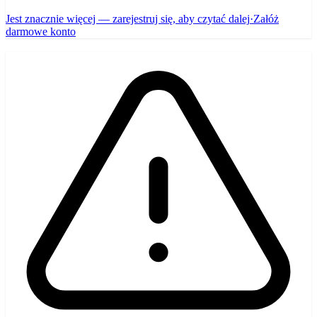
Jest znacznie więcej — zarejestruj się, aby czytać dalej
·
Załóż
darmowe konto