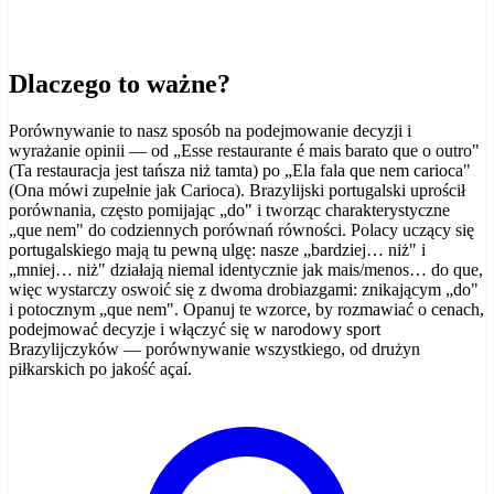
Dlaczego to ważne?
Porównywanie to nasz sposób na podejmowanie decyzji i
wyrażanie opinii — od „Esse restaurante é mais barato que o outro"
(Ta restauracja jest tańsza niż tamta) po „Ela fala que nem carioca"
(Ona mówi zupełnie jak Carioca). Brazylijski portugalski uprościł
porównania, często pomijając „do" i tworząc charakterystyczne
„que nem" do codziennych porównań równości. Polacy uczący się
portugalskiego mają tu pewną ulgę: nasze „bardziej… niż" i
„mniej… niż" działają niemal identycznie jak mais/menos… do que,
więc wystarczy oswoić się z dwoma drobiazgami: znikającym „do"
i potocznym „que nem". Opanuj te wzorce, by rozmawiać o cenach,
podejmować decyzje i włączyć się w narodowy sport
Brazylijczyków — porównywanie wszystkiego, od drużyn
piłkarskich po jakość açaí.