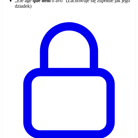
„Ele age
que nem
o avô" (Zachowuje się zupełnie jak jego
dziadek)