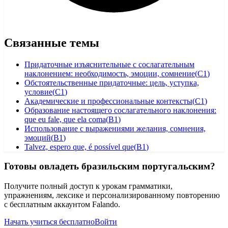
Связанные темы
Придаточные изъяснительные с сослагательным
наклонением: необходимость, эмоции, сомнение
(
C1
)
Обстоятельственные придаточные: цель, уступка,
условие
(
C1
)
Академические и профессиональные контексты
(
C1
)
Образование настоящего сослагательного наклонения:
que eu fale, que ela coma
(
B1
)
Использование с выражениями желания, сомнения,
эмоций
(
B1
)
Talvez, espero que, é possível que
(
B1
)
Готовы овладеть бразильским португальским?
Получите полный доступ к урокам грамматики,
упражнениям, лексике и персонализированному повторению
с бесплатным аккаунтом Falando.
Начать учиться бесплатно
Войти