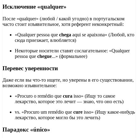
Исключение «qualquer»
После «qualquer» (любой / какой угодно) в португальском
часто стоит изъявительное, хотя референт неконкретный:
«Qualquer pessoa que
chega
aqui se apaixona» (Любой, кто
сюда приезжает, влюбляется)
Некоторые носители ставят сослагательное: «Qualquer
pessoa que
chegue
...» (формальнее)
Перевес уверенности
Даже если вы что-то ищете, но уверены в его существовании,
возможно изъявительное:
«Procuro o remédio que
cura
isso» (Ищу то самое
лекарство, которое это лечит — знаю, что оно есть)
vs. «Procuro um remédio que
cure
isso» (Ищу какое-нибудь
лекарство, которое могло бы это лечить)
Парадокс «único»