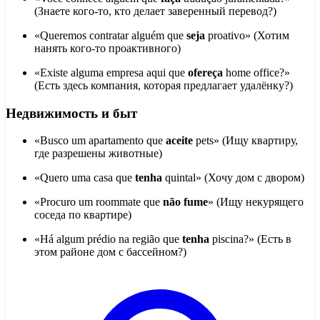
(Знаете кого-то, кто делает заверенный перевод?)
«Queremos contratar alguém que
seja
proativo» (Хотим
нанять кого-то проактивного)
«Existe alguma empresa aqui que
ofereça
home office?»
(Есть здесь компания, которая предлагает удалёнку?)
Недвижимость и быт
«Busco um apartamento que
aceite
pets» (Ищу квартиру,
где разрешены животные)
«Quero uma casa que
tenha
quintal» (Хочу дом с двором)
«Procuro um roommate que
não fume
» (Ищу некурящего
соседа по квартире)
«Há algum prédio na região que
tenha
piscina?» (Есть в
этом районе дом с бассейном?)