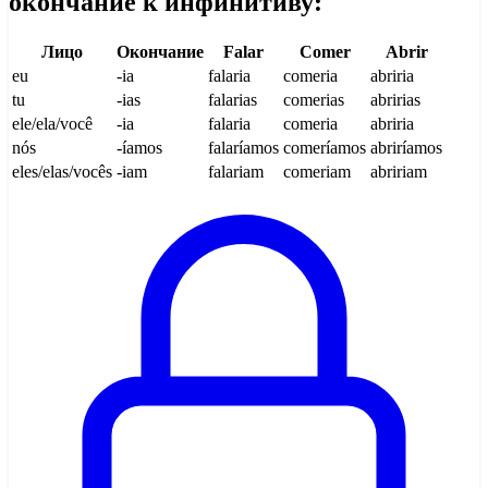
окончание к инфинитиву:
Лицо
Окончание
Falar
Comer
Abrir
eu
-ia
falaria
comeria
abriria
tu
-ias
falarias
comerias
abririas
ele/ela/você
-ia
falaria
comeria
abriria
nós
-íamos
falaríamos
comeríamos
abriríamos
eles/elas/vocês
-iam
falariam
comeriam
abririam