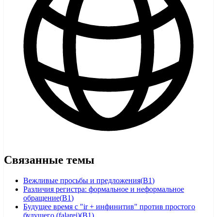
Связанные темы
Вежливые просьбы и предложения
(
B1
)
Различия регистра: формальное и неформальное
обращение
(
B1
)
Будущее время с "ir + инфинитив" против простого
будущего (falarei)
(
B1
)