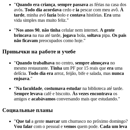
"
Quando era criança
,
sempre passava
as férias na casa dos
avós.
Todo dia acordava
cedo e
ia
pescar com meu avô.
À
tarde
, minha avó
fazia
bolo e
contava
histórias.
Era
uma
vida simples mas muito feliz."
"
Nos anos 90
,
não tinha
celular nem internet.
A gente
brincava
na rua até tarde,
jogava
bola,
soltava
pipa.
Os pais
não ficavam
preocupados como hoje."
Привычки на работе и учебе
"
Quando trabalhava
no centro,
sempre almoçava
no
mesmo restaurante.
Tinha
um PF por 15 reais que
era
uma
delícia.
Todo dia era
arroz, feijão, bife e salada, mas
nunca
enjoava
."
"
Na faculdade
,
costumava estudar
na biblioteca até tarde.
Sempre levava
café e biscoito.
Às vezes encontrava
os
amigos e
acabávamos
conversando mais que estudando."
Социальные планы
"
Que tal
a gente
marcar
um churrasco no próximo domingo?
Vou falar
com o pessoal e
vemos
quem pode.
Cada um leva