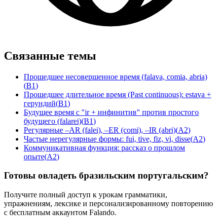
Связанные темы
Прошедшее несовершенное время (falava, comia, abria)
(
B1
)
Прошедшее длительное время (Past continuous): estava +
герундий
(
B1
)
Будущее время с "ir + инфинитив" против простого
будущего (falarei)
(
B1
)
Регулярные –AR (falei), –ER (comi), –IR (abri)
(
A2
)
Частые нерегулярные формы: fui, tive, fiz, vi, disse
(
A2
)
Коммуникативная функция: рассказ о прошлом
опыте
(
A2
)
Готовы овладеть бразильским португальским?
Получите полный доступ к урокам грамматики,
упражнениям, лексике и персонализированному повторению
с бесплатным аккаунтом Falando.