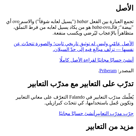
الأصل
تجمع العبارة بين الفعل
babar
("يسيل لعابه شوقاً") والاسم
ovo
أي
"بيضة": فالـ
baba-ovo
هو من يكاد يسيل لعابه من فرط التملّق،
متظاهراً بالإعجاب ليُرضي ويكسب منفعة.
الأصل عامّي وليس له توثيق تاريخي ثابت؛ والصورة تتحدّث عن
نفسها — تزلّف مبالغ فيه إلى حدّ السيلان.
أنشئ حسابًا مجانيًا لقراءة الأصل كاملًا
المصدر:
Priberam
.
تدرّب على التعابير مع مدرّب التعابير
يُعلّمك مدرّب التعابير في Falando التعرّف على معاني التعابير
وتكوين جُمل باستخدامها، كي تتحدّث كبرازيلي.
جرّب مدرّب التعابير
أنشئ حسابًا مجانيًا
مزيد من التعابير