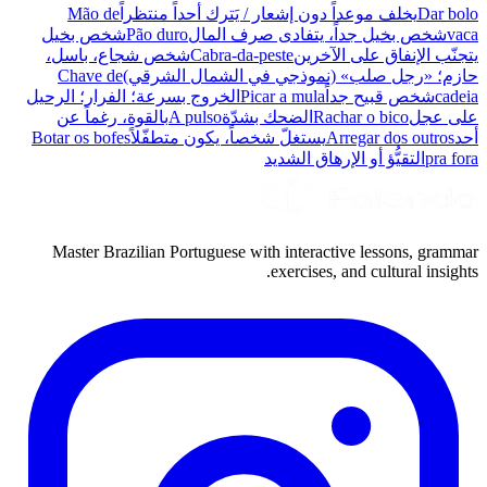
Dar bolo
يخلف موعداً دون إشعار / يَترك أحداً منتظراً
Mão de
vaca
شخص بخيل جداً، يتفادى صرف المال
Pão duro
شخص بخيل
يتجنّب الإنفاق على الآخرين
Cabra-da-peste
شخص شجاع، باسل،
حازم؛ «رجل صلب» (نموذجي في الشمال الشرقي)
Chave de
cadeia
شخص قبيح جداً
Picar a mula
الخروج بسرعة؛ الفرار؛ الرحيل
على عجل
Rachar o bico
الضحك بشدّة
A pulso
بالقوة، رغماً عن
أحد
Arregar dos outros
يستغلّ شخصاً، يكون متطفّلاً
Botar os bofes
pra fora
التقيُّؤ أو الإرهاق الشديد
Master Brazilian Portuguese with interactive lessons, grammar
exercises, and cultural insights.