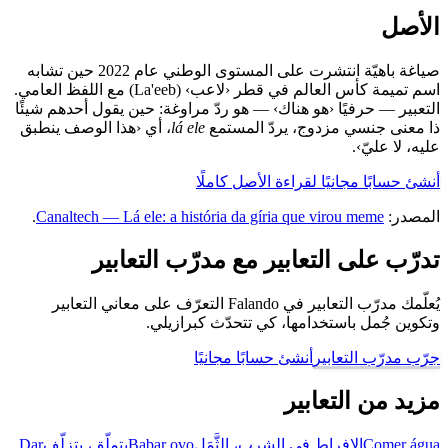
الأصل
صياغة باهيّة انتشرت على المستوى الوطني عام 2022 حين تشابه
اسم تميمة كأس العالم في قطر ‹لاعب› (La'eeb) مع اللفظ العامي.
التعبير — حرفيًا ‹هو هناك› — هو ردّ مراوغة: حين يقول أحدهم شيئًا
ذا معنى جنسي مزدوج، يردّ المستمع
lá ele
، أي ‹هذا الوصف ينطبق
عليه، لا عليّ›.
أنشئ حسابًا مجانيًا لقراءة الأصل كاملًا
المصدر:
Canaltech — Lá ele: a história da gíria que virou meme
.
تدرّب على التعابير مع مدرّب التعابير
يُعلّمك مدرّب التعابير في Falando التعرّف على معاني التعابير
وتكوين جُمل باستخدامها، كي تتحدّث كبرازيلي.
جرّب مدرّب التعابير
أنشئ حسابًا مجانيًا
مزيد من التعابير
Comer água
الإفراط في الشرب، الثَّمَل
Babar ovo
يتملّق، يتزلّف
Dar