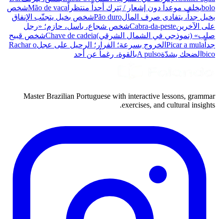
bolo
يخلف موعداً دون إشعار / يَترك أحداً منتظراً
Mão de vaca
شخص
بخيل جداً، يتفادى صرف المال
Pão duro
شخص بخيل يتجنّب الإنفاق
على الآخرين
Cabra-da-peste
شخص شجاع، باسل، حازم؛ «رجل
صلب» (نموذجي في الشمال الشرقي)
Chave de cadeia
شخص قبيح
جداً
Picar a mula
الخروج بسرعة؛ الفرار؛ الرحيل على عجل
Rachar o
bico
الضحك بشدّة
A pulso
بالقوة، رغماً عن أحد
Master Brazilian Portuguese with interactive lessons, grammar
exercises, and cultural insights.