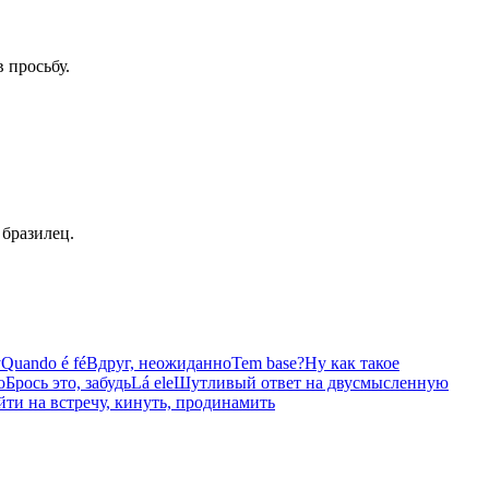
 просьбу.
 бразилец.
у
Quando é fé
Вдруг, неожиданно
Tem base?
Ну как такое
o
Брось это, забудь
Lá ele
Шутливый ответ на двусмысленную
ти на встречу, кинуть, продинамить