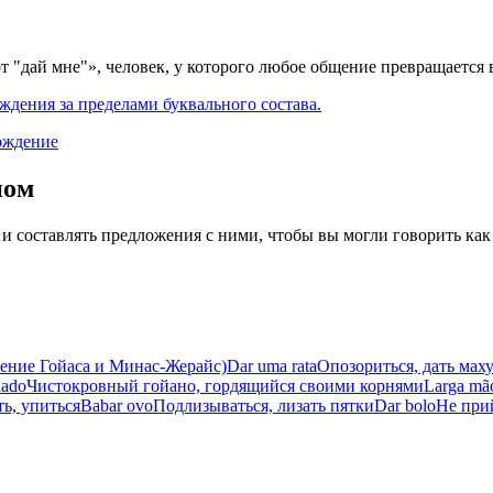
 "дай мне"», человек, у которого любое общение превращается в
ждения за пределами буквального состава.
ождение
иом
 и составлять предложения с ними, чтобы вы могли говорить как
ение Гойаса и Минас-Жерайс)
Dar uma rata
Опозориться, дать мах
hado
Чистокровный гойано, гордящийся своими корнями
Larga mã
ь, упиться
Babar ovo
Подлизываться, лизать пятки
Dar bolo
Не прий