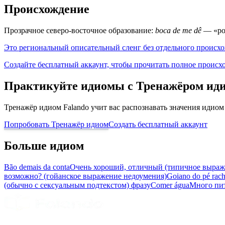
Происхождение
Прозрачное северо-восточное образование:
boca de me dê
— «рот
Это региональный описательный сленг без отдельного происхо
Создайте бесплатный аккаунт, чтобы прочитать полное происх
Практикуйте идиомы с Тренажёром ид
Тренажёр идиом Falando учит вас распознавать значения идиом
Попробовать Тренажёр идиом
Создать бесплатный аккаунт
Больше идиом
Bão demais da conta
Очень хороший, отличный (типичное выраж
возможно? (гойанское выражение недоумения)
Goiano do pé rac
(обычно с сексуальным подтекстом) фразу
Comer água
Много пит