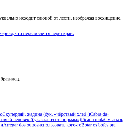
буквально исходит слюной от лести, изображая восхищение,
ерная, что переливается через край.
 бразилец.
ro
Скупердяй, жадина (бук. «чёрствый хлеб»)
Cabra-da-
сивый человек (бук. «ключ от тюрьмы»)
Picar a mula
Смыться,
ли
Arregar dos outros
использовать кого-то
Botar os bofes pra