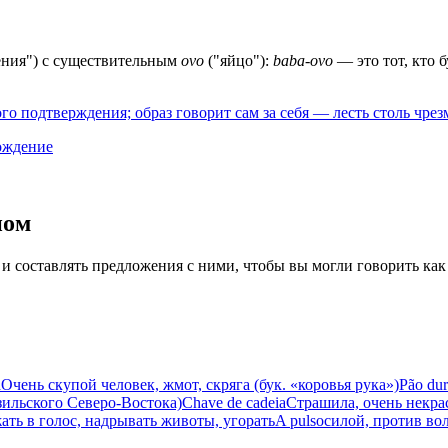
ения") с существительным
ovo
("яйцо"):
baba-ovo
— это тот, кто 
 подтверждения; образ говорит сам за себя — лесть столь чрезм
ождение
иом
 и составлять предложения с ними, чтобы вы могли говорить как
a
Очень скупой человек, жмот, скряга (бук. «коровья рука»)
Pão du
зильского Северо-Востока)
Chave de cadeia
Страшила, очень некра
ать в голос, надрывать животы, угорать
A pulso
силой, против во