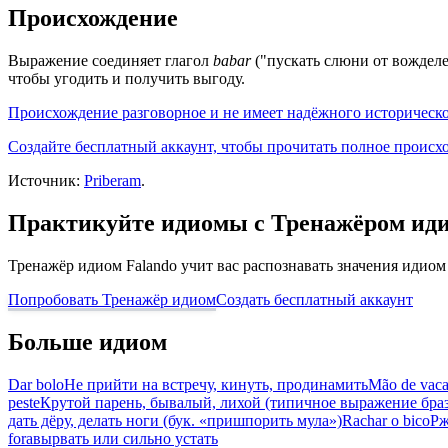
Происхождение
Выражение соединяет глагол
babar
("пускать слюни от вождел
чтобы угодить и получить выгоду.
Происхождение разговорное и не имеет надёжного исторического
Создайте бесплатный аккаунт, чтобы прочитать полное происх
Источник:
Priberam
.
Практикуйте идиомы с Тренажёром ид
Тренажёр идиом Falando учит вас распознавать значения идиом
Попробовать Тренажёр идиом
Создать бесплатный аккаунт
Больше идиом
Dar bolo
Не прийти на встречу, кинуть, продинамить
Mão de vac
peste
Крутой парень, бывалый, лихой (типичное выражение бра
дать дёру, делать ноги (бук. «пришпорить мула»)
Rachar o bico
Рж
fora
вырвать или сильно устать