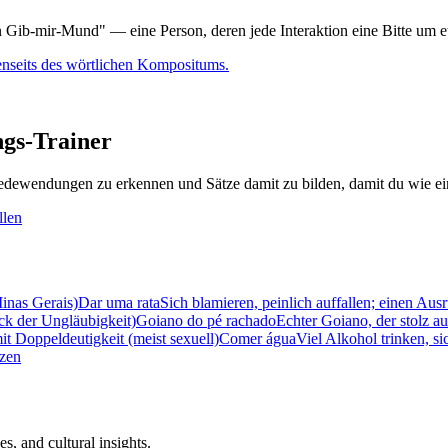
 Gib-mir-Mund" — eine Person, deren jede Interaktion eine Bitte um et
jenseits des wörtlichen Kompositums.
gs-Trainer
dewendungen zu erkennen und Sätze damit zu bilden, damit du wie ein
llen
Minas Gerais)
Dar uma rata
Sich blamieren, peinlich auffallen; einen Aus
k der Ungläubigkeit)
Goiano do pé rachado
Echter Goiano, der stolz au
t Doppeldeutigkeit (meist sexuell)
Comer água
Viel Alkohol trinken, si
tzen
s, and cultural insights.