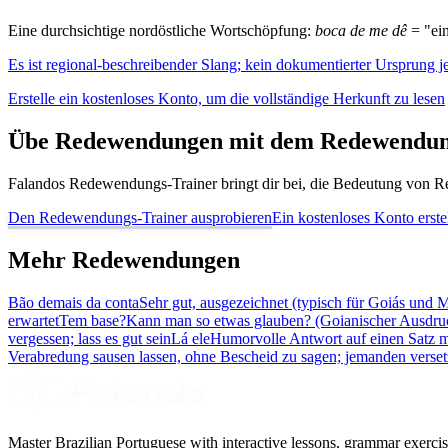
Eine durchsichtige nordöstliche Wortschöpfung:
boca de me dê
= "ein
Es ist regional-beschreibender Slang; kein dokumentierter Ursprung 
Erstelle ein kostenloses Konto, um die vollständige Herkunft zu lesen
Übe Redewendungen mit dem Redewendun
Falandos Redewendungs-Trainer bringt dir bei, die Bedeutung von Re
Den Redewendungs-Trainer ausprobieren
Ein kostenloses Konto erste
Mehr Redewendungen
Bão demais da conta
Sehr gut, ausgezeichnet (typisch für Goiás und 
erwartet
Tem base?
Kann man so etwas glauben? (Goianischer Ausdruc
vergessen; lass es gut sein
Lá ele
Humorvolle Antwort auf einen Satz mi
Verabredung sausen lassen, ohne Bescheid zu sagen; jemanden verse
Master Brazilian Portuguese with interactive lessons, grammar exercise