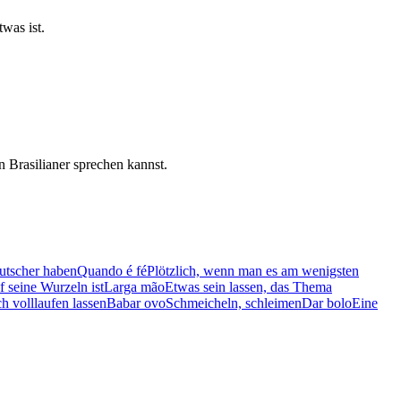
was ist.
 Brasilianer sprechen kannst.
rutscher haben
Quando é fé
Plötzlich, wenn man es am wenigsten
f seine Wurzeln ist
Larga mão
Etwas sein lassen, das Thema
ch volllaufen lassen
Babar ovo
Schmeicheln, schleimen
Dar bolo
Eine