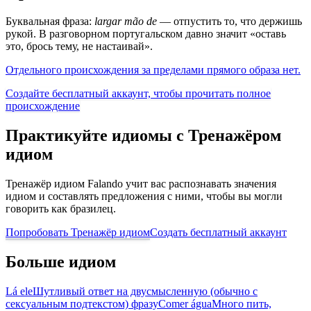
Буквальная фраза:
largar mão de
— отпустить то, что держишь
рукой. В разговорном португальском давно значит «оставь
это, брось тему, не настаивай».
Отдельного происхождения за пределами прямого образа нет.
Создайте бесплатный аккаунт, чтобы прочитать полное
происхождение
Практикуйте идиомы с Тренажёром
идиом
Тренажёр идиом Falando учит вас распознавать значения
идиом и составлять предложения с ними, чтобы вы могли
говорить как бразилец.
Попробовать Тренажёр идиом
Создать бесплатный аккаунт
Больше идиом
Lá ele
Шутливый ответ на двусмысленную (обычно с
сексуальным подтекстом) фразу
Comer água
Много пить,