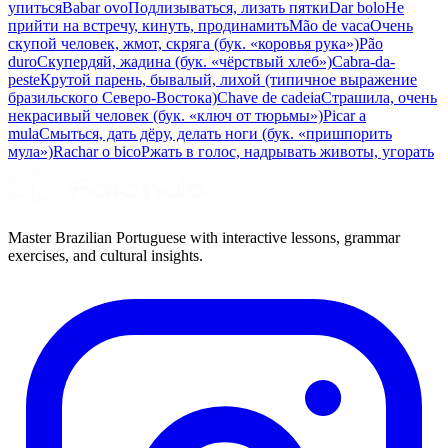
упиться
Babar ovo
Подлизываться, лизать пятки
Dar bolo
Не
прийти на встречу, кинуть, продинамить
Mão de vaca
Очень
скупой человек, жмот, скряга (бук. «коровья рука»)
Pão
duro
Скупердяй, жадина (бук. «чёрствый хлеб»)
Cabra-da-
peste
Крутой парень, бывалый, лихой (типичное выражение
бразильского Северо-Востока)
Chave de cadeia
Страшила, очень
некрасивый человек (бук. «ключ от тюрьмы»)
Picar a
mula
Смыться, дать дёру, делать ноги (бук. «пришпорить
мула»)
Rachar o bico
Ржать в голос, надрывать животы, угорать
Master Brazilian Portuguese with interactive lessons, grammar
exercises, and cultural insights.